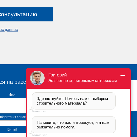
ных данных
Григорий
Эксперт по строительным материалам
ся на рассылку
Имя
Здравствуйте! Помочь вам с выбором 
строительного материала?
Только что
берите из списка
Напишите, что вас интересует, и я вам 
Брикфорд Москва
обязательно помогу.
105005
,
г. Москва
,
ул.
E-mail
Бауманская, 6с2
Только что