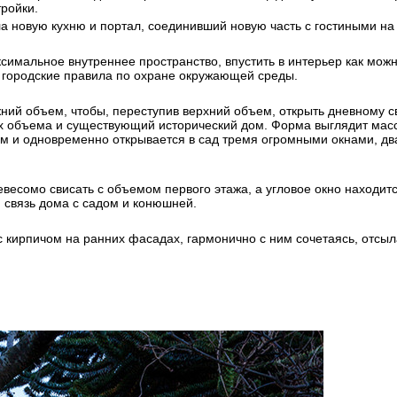
тройки.
ла новую кухню и портал, соединивший новую часть с гостиными на
ксимальное внутреннее пространство, впустить в интерьер как мо
е городские правила по охране окружающей среды.
жний объем, чтобы, переступив верхний объем, открыть дневному с
х объема и существующий исторический дом. Форма выглядит масс
 и одновременно открывается в сад тремя огромными окнами, два
евесомо свисать с объемом первого этажа, а угловое окно находи
 связь дома с садом и конюшней.
с кирпичом на ранних фасадах, гармонично с ним сочетаясь, отсыл