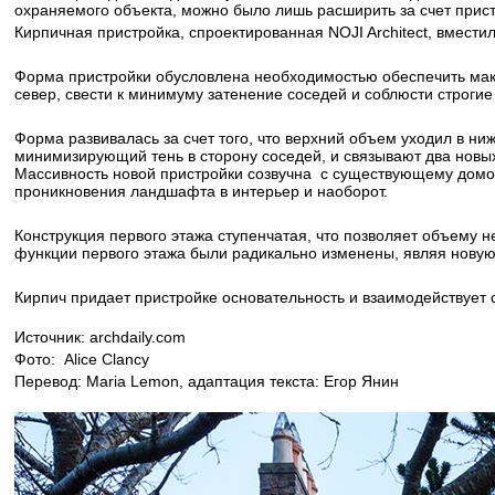
охраняемого объекта, можно было лишь расширить за счет прис
Кирпичная пристройка, спроектированная NOJI Architect, вмести
Форма пристройки обусловлена ​​​​необходимостью обеспечить ма
север, свести к минимуму затенение соседей и соблюсти строги
Форма развивалась за счет того, что верхний объем уходил в ни
минимизирующий тень в сторону соседей, и связывают два новы
Массивность новой пристройки созвучна с существующему домом
проникновения ландшафта в интерьер и наоборот.
Конструкция первого этажа ступенчатая, что позволяет объему н
функции первого этажа были радикально изменены, являя новую
Кирпич придает пристройке основательность и взаимодействует 
Источник: archdaily.com
Фото: Alice Clancy
Перевод: Maria Lemon, адаптация текста: Егор Янин