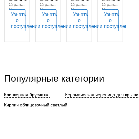
Страна:
Страна:
Страна:
Страна:
Россия
Россия
Россия
Россия
Узнать
Узнать
Узнать
Узнать
о
о
о
о
поступлении
поступлении
поступлении
поступлении
Популярные категории
Клинкерная брусчатка
Керамическая черепица для крыши
Кирпич облицовочный светлый