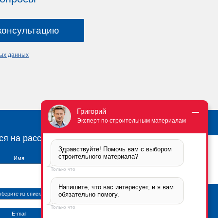
ных данных
Григорий
Эксперт по строительным материалам
ся на рассылку
Здравствуйте! Помочь вам с выбором 
строительного материала?
Имя
Только что
Напишите, что вас интересует, и я вам 
берите из списка
обязательно помогу.
Брикфорд Москва
Только что
105005
,
г. Москва
,
ул.
E-mail