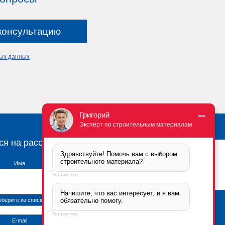
ных данных
Григорий
Эксперт по строительным материалам
ся на рассылку
Здравствуйте! Помочь вам с выбором 
строительного материала?
Имя
Только что
Напишите, что вас интересует, и я вам 
берите из списка
обязательно помогу.
Брикфорд Москва
Только что
105005
,
г. Москва
,
ул.
E-mail