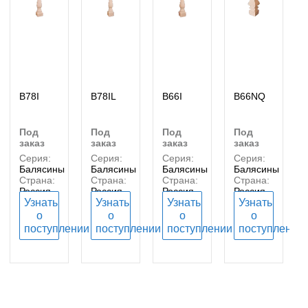
B78I
B78IL
B66I
B66NQ
под
под
под
под
заказ
заказ
заказ
заказ
Серия:
Серия:
Серия:
Серия:
Балясины
Балясины
Балясины
Балясины
Страна:
Страна:
Страна:
Страна:
Россия
Россия
Россия
Россия
Узнать
Узнать
Узнать
Узнать
о
о
о
о
поступлении
поступлении
поступлении
поступлении