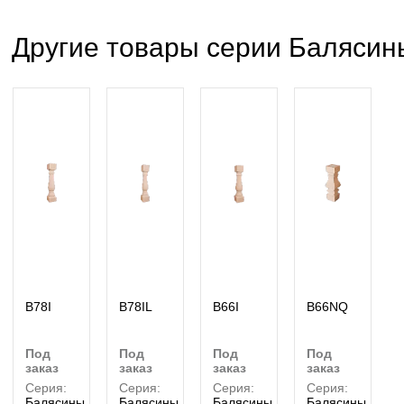
Другие товары серии Балясин
B78I
B78IL
B66I
B66NQ
под
под
под
под
заказ
заказ
заказ
заказ
Серия:
Серия:
Серия:
Серия:
Балясины
Балясины
Балясины
Балясины