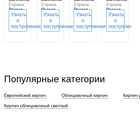
Страна:
Страна:
Страна:
Страна:
Россия
Россия
Россия
Россия
Узнать
Узнать
Узнать
Узнать
о
о
о
о
поступлении
поступлении
поступлении
поступлении
Популярные категории
Европейский кирпич
Облицовочный кирпич
Кирпич 
Кирпич облицовочный светлый