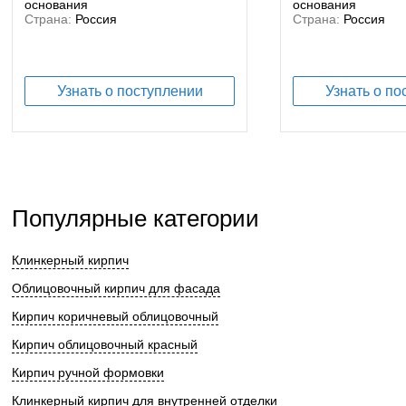
основания
основания
Страна:
Россия
Страна:
Россия
Узнать о поступлении
Узнать о по
Популярные категории
Клинкерный кирпич
Облицовочный кирпич для фасада
Кирпич коричневый облицовочный
Кирпич облицовочный красный
Кирпич ручной формовки
Клинкерный кирпич для внутренней отделки