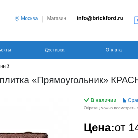
info@brickford.ru
Москва
Магазин
ъекты
Доставка
Оплата
АСНЫЙ
 плитка «Прямоугольник» КРА
В наличии
Сра
Образец можно посмотреть по
Цена:
от
1