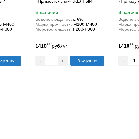
РЫЙ
«Прямоугольник» ЖЁЛТЫЙ
«Прямоу
в наличии
в наличи
%
Водопоглощение:
≤ 6%
Водопогл
0-М400
Марка прочности:
М200-М400
Марка про
-F300
Морозостойкость:
F200-F300
Морозосто
00
00
/
1410
руб.
м²
1410
р
корзину
-
+
В корзину
-