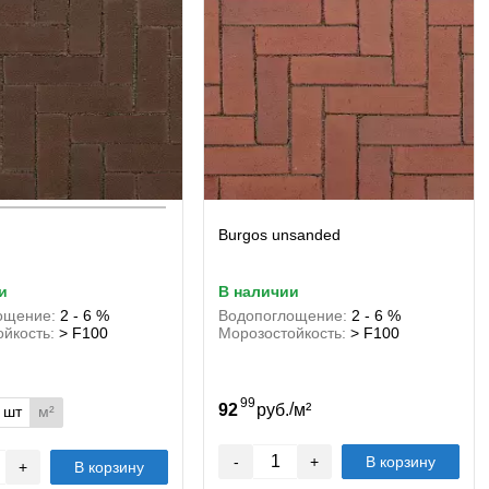
Burgos unsanded
и
в наличии
ощение:
2 - 6 %
Водопоглощение:
2 - 6 %
йкость:
> F100
Морозостойкость:
> F100
99
/
92
руб.
м²
шт
м²
-
+
В корзину
+
В корзину