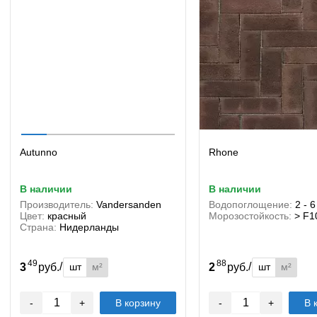
Autunno
Rhone
в наличии
в наличии
Производитель:
Vandersanden
Водопоглощение:
2 - 
Цвет:
красный
Морозостойкость:
> F1
Страна:
Нидерланды
49
88
/
/
шт
м²
шт
м²
3
руб.
2
руб.
-
+
В корзину
-
+
В 