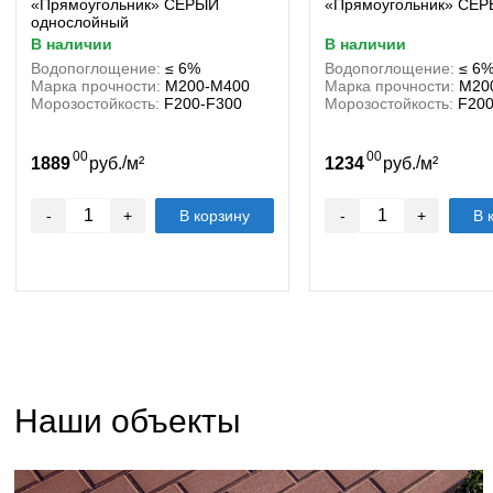
«Прямоугольник» СЕРЫЙ
«Прямоугольник» СЕ
однослойный
в наличии
в наличии
Водопоглощение:
≤ 6%
Водопоглощение:
≤ 6
Марка прочности:
М200-М400
Марка прочности:
М20
Морозостойкость:
F200-F300
Морозостойкость:
F200
00
00
/
/
1889
руб.
м²
1234
руб.
м²
-
+
В корзину
-
+
В 
Наши объекты