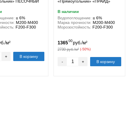
гольник» ПЕСОЧНЫЙ
«Прямоугольник» «ПРАЙД»
и
в наличии
ощение:
≤ 6%
Водопоглощение:
≤ 6%
чности:
М200-М400
Марка прочности:
М200-М400
йкость:
F200-F300
Морозостойкость:
F200-F300
00
/
/
уб.
м²
1365
руб.
м²
2730 руб./м²
(-50%)
+
В корзину
-
+
В корзину