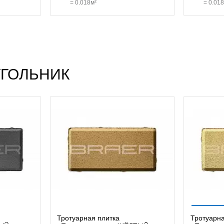
=
0.018
м²
=
0.018
УГОЛЬНИК
Тротуарная плитка
Тротуарна