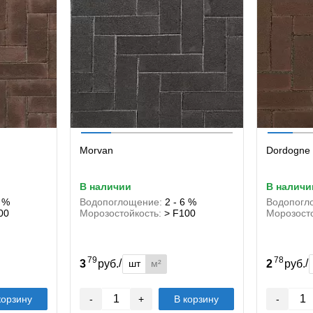
Morvan
Dordogne
в наличии
в наличи
6 %
Водопоглощение:
2 - 6 %
Водопогл
00
Морозостойкость:
> F100
Морозосто
79
78
/
/
шт
м²
3
руб.
2
руб.
корзину
-
+
В корзину
-