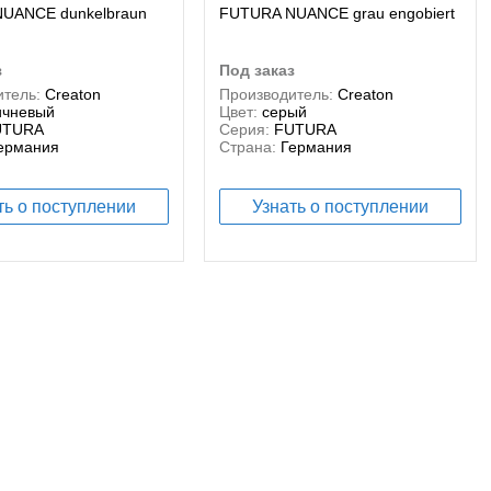
UANCE dunkelbraun
FUTURA NUANCE grau engobiert
з
под заказ
тель:
Creaton
Производитель:
Creaton
ичневый
Цвет:
серый
UTURA
Серия:
FUTURA
ермания
Страна:
Германия
ть о поступлении
Узнать о поступлении