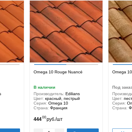
Omega 10 Rouge Nuancé
Omega 10 
в наличии
под зака
s
Производитель:
Edilians
Производи
Цвет:
красный, пестрый
Цвет:
пес
Серия:
Omega 10
Серия:
Om
Страна:
Франция
Страна:
Ф
00
/
444
руб.
шт