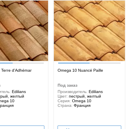
Terre d'Adhémar
Omega 10 Nuancé Paille
з
под заказ
тель:
Edilians
Производитель:
Edilians
трый, желтый
Цвет:
пестрый, желтый
ega 10
Серия:
Omega 10
ранция
Страна:
Франция