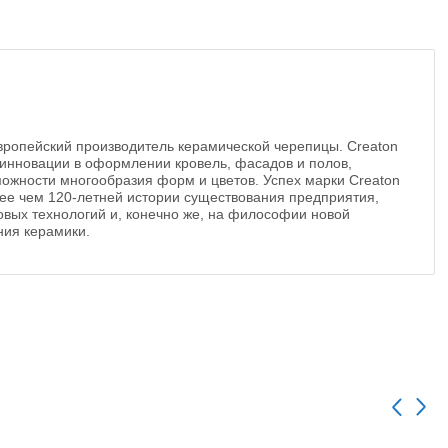
вропейский производитель керамической черепицы. Creaton
и инновации в оформлении кровель, фасадов и полов,
жности многообразия форм и цветов. Успех марки Creaton
ее чем 120-летней истории существования предприятия,
вых технологий и, конечно же, на философии новой
ния керамики.