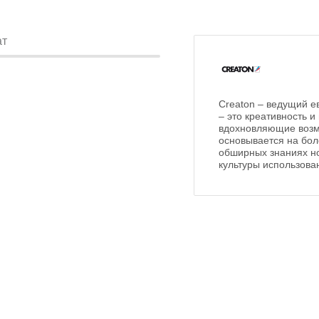
ат
Creaton – ведущий е
– это креативность 
вдохновляющие возмо
основывается на бол
обширных знаниях но
культуры использова