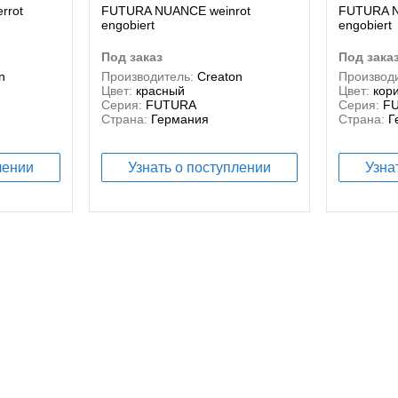
rrot
FUTURA NUANCE weinrot
FUTURA N
engobiert
engobiert
под заказ
под зака
n
Производитель:
Creaton
Производи
Цвет:
красный
Цвет:
кор
Серия:
FUTURA
Серия:
F
Страна:
Германия
Страна:
Г
лении
Узнать о поступлении
Узна