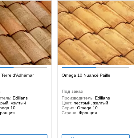
Terre d'Adhémar
Omega 10 Nuancé Paille
з
под заказ
тель:
Edilians
Производитель:
Edilians
трый, желтый
Цвет:
пестрый, желтый
ega 10
Серия:
Omega 10
ранция
Страна:
Франция