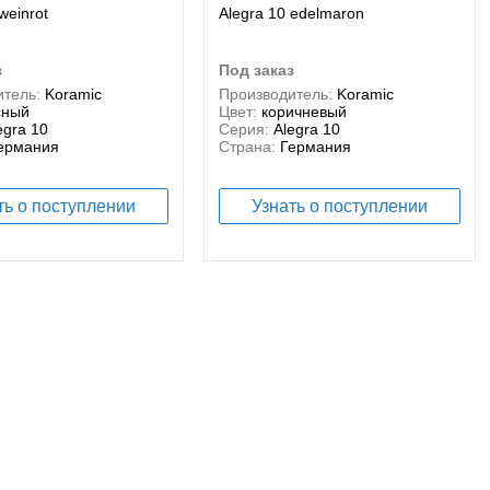
weinrot
Alegra 10 edelmaron
з
под заказ
тель:
Koramic
Производитель:
Koramic
сный
Цвет:
коричневый
egra 10
Серия:
Alegra 10
ермания
Страна:
Германия
ть о поступлении
Узнать о поступлении