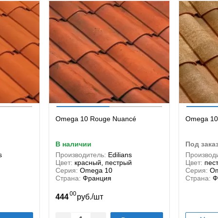
Omega 10 Rouge Nuancé
Omega 10 
в наличии
под зака
s
Производитель:
Edilians
Производи
Цвет:
красный, пестрый
Цвет:
пес
Серия:
Omega 10
Серия:
Om
Страна:
Франция
Страна:
Ф
00
/
444
руб.
шт