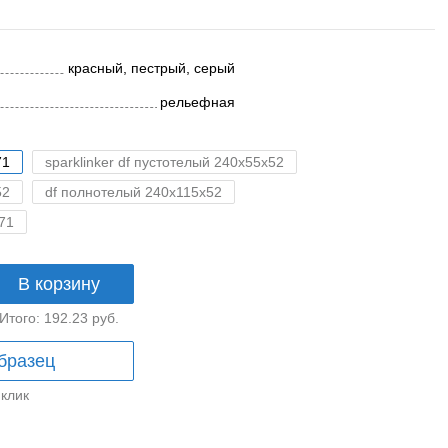
красный, пестрый, серый
рельефная
71
sparklinker df пустотелый 240x55x52
52
df полнотелый 240x115x52
71
В корзину
Итого:
192.23
руб.
бразец
 клик