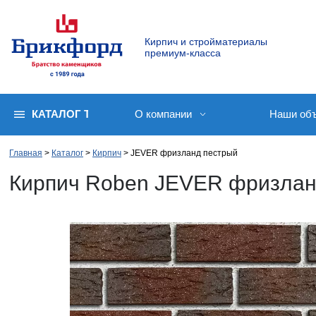
Кирпич и стройматериалы
премиум-класса
КАТАЛОГ ТОВАРОВ
О компании
Наши об
Главная
Каталог
Кирпич
JEVER фризланд пестрый
Кирпич Roben JEVER фризлан