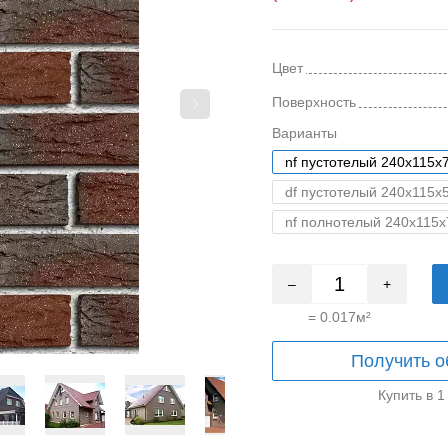
Цвет
Поверхность
Варианты
nf пустотелый 240x115x
df пустотелый 240x115x
nf полнотелый 240x115x
–
+
=
0.017
м²
Получить о
Купить в 1