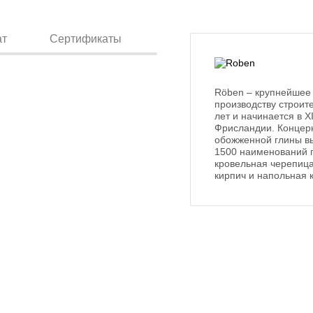
ат
Сертификаты
Röben – крупнейшее
производству строит
лет и начинается в 
Фрисландии. Концерн
обожженной глины вы
1500 наименований п
кровельная черепица
кирпич и напольная 