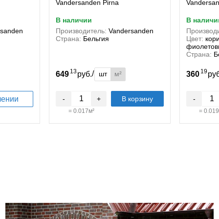
Vandersanden Pirna
Vandersan
в наличии
в наличи
rsanden
Производитель:
Vandersanden
Производи
Страна:
Бельгия
Цвет:
кор
фиолетов
Страна:
Б
13
19
/
шт
м²
649
руб.
360
ру
лении
-
+
В корзину
-
=
0.017
м²
=
0.019