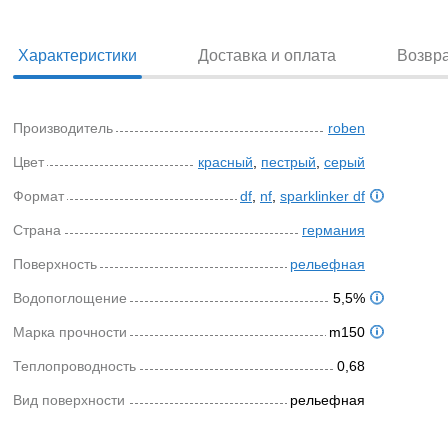
Характеристики
Доставка и оплата
Возвр
Производитель
roben
Цвет
красный
,
пестрый
,
серый
Формат
df
,
nf
,
sparklinker df
Страна
германия
Поверхность
рельефная
Водопоглощение
5,5%
Марка прочности
m150
Теплопроводность
0,68
Вид поверхности
рельефная