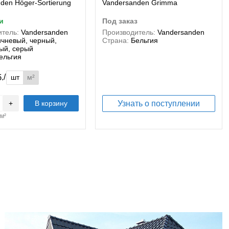
den Höger-Sortierung
Vandersanden Grimma
и
под заказ
тель:
Vandersanden
Производитель:
Vandersanden
ичневый, черный,
Страна:
Бельгия
ый, серый
ельгия
/
шт
м²
б.
+
В корзину
Узнать о поступлении
м²