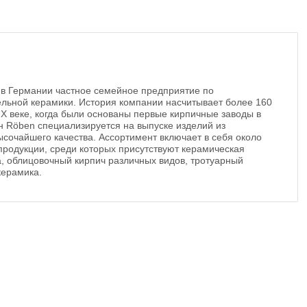
 в Германии частное семейное предприятие по
ельной керамики. История компании насчитывает более 160
ХIХ веке, когда были основаны первые кирпичные заводы в
 Röben специализируется на выпуске изделий из
сочайшего качества. Ассортимент включает в себя около
родукции, среди которых присутствуют керамическая
, облицовочный кирпич различных видов, тротуарный
керамика.