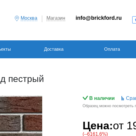
info@brickford.ru
Москва
Магазин
ъекты
Доставка
Оплата
д пестрый
В наличии
Сра
Образец можно посмотреть по
Цена:
от
1
(--6161.6%)