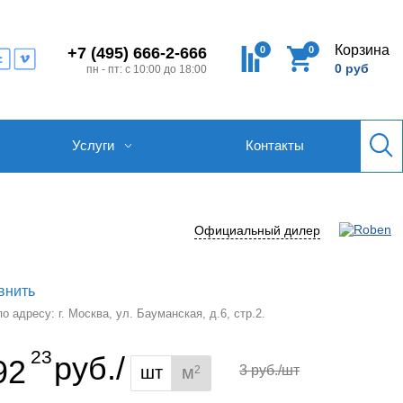
Корзина
0
0
+7 (495) 666-2-666
0 руб
пн - пт: с 10:00 до 18:00
Услуги
Контакты
Официальный дилер
внить
 адресу: г. Москва, ул. Бауманская, д.6, стр.2.
23
руб./
92
шт
м
3 руб./шт
2