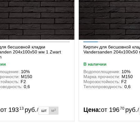
для бесшовной кладки
Кирпич для бесшовной кла
anden 204x100x50 мм 1 Zwart
Vandersanden 204x100x50 
n
чии
в наличии
глощение:
10%
Водопоглощение:
10%
рочности:
М150
Марка прочности:
М150
тойкость:
F2
Морозостойкость:
F2
оводность:
0,6
Теплопроводность:
0,6
:
от
193
13
руб.
Цена:
от
196
70
руб.
/
/
шт
м²