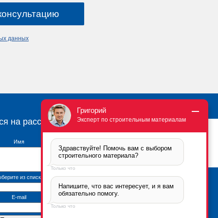
ных данных
Григорий
Эксперт по строительным материалам
ся на рассылку
Имя
Здравствуйте! Помочь вам с выбором 
строительного материала?
Только что
берите из списка
Напишите, что вас интересует, и я вам 
Брикфорд Москва
обязательно помогу.
105005
,
г. Москва
,
ул.
E-mail
Бауманская, 6с2
Только что
тел.:
+7 (495) 666-2-666
Контактная информация