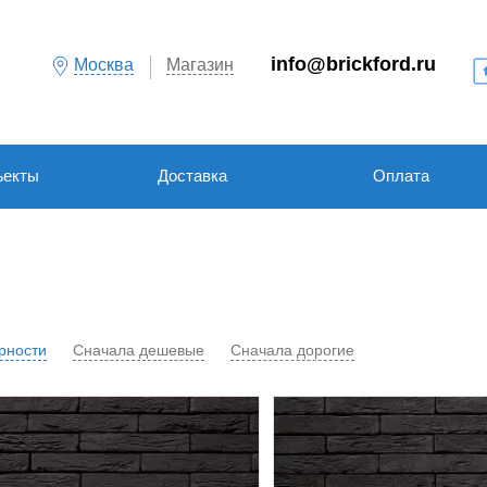
info@brickford.ru
Москва
Магазин
ъекты
Доставка
Оплата
рности
Сначала дешевые
Сначала дорогие