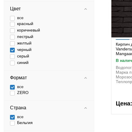
Цвет
все
красный
коричневый
пестрый
желтый
Кирпич 
Vanders
черный
Mangaa
серый
в нали
синий
Водопо
Марка п
Морозос
Формат
Теплопр
все
ZERO
Цена
Страна
все
Бельгия