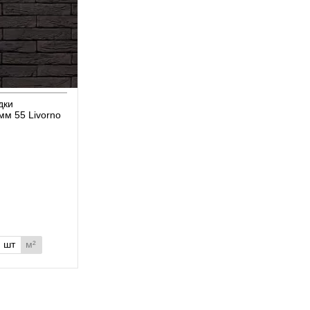
дки
мм 55 Livorno
шт
м²