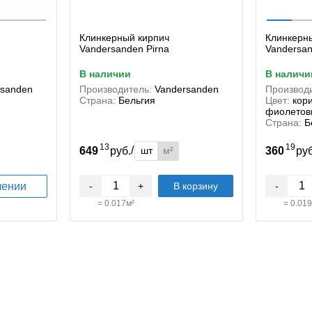
Клинкерный кирпич
Клинкерн
Vandersanden Pirna
Vandersan
в наличии
в наличи
rsanden
Производитель:
Vandersanden
Производи
Страна:
Бельгия
Цвет:
кор
фиолетов
Страна:
Б
13
19
/
шт
м²
649
руб.
360
ру
лении
-
+
В корзину
-
=
0.017
м²
=
0.019