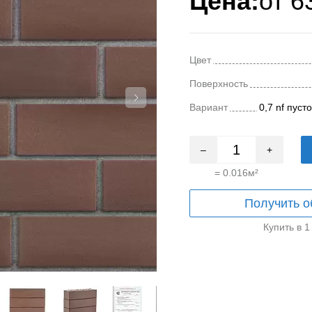
Цена:
от
6
Цвет
Поверхность
Вариант
0,7 nf пус
–
+
=
0.016
м²
Получить о
Купить в 1