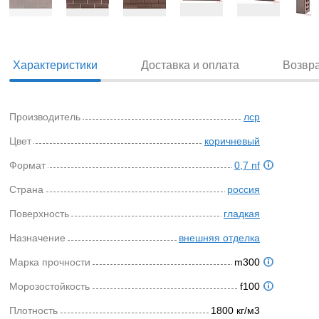
Характеристики
Доставка и оплата
Возвр
Производитель
лср
Цвет
коричневый
Формат
0,7 nf
Страна
россия
Поверхность
гладкая
Назначение
внешняя отделка
Марка прочности
m300
Морозостойкость
f100
Плотность
1800 кг/м3