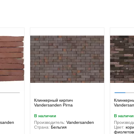
Клинкерный кирпич
Клинкерн
Vandersanden Pirna
Vandersan
в наличии
в наличи
rsanden
Производитель:
Vandersanden
Производи
Страна:
Бельгия
Цвет:
кор
фиолетов