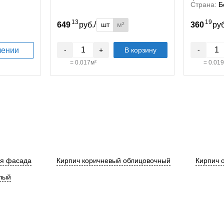
Страна:
Б
13
19
/
шт
м²
649
руб.
360
ру
лении
-
+
В корзину
-
=
0.017
м²
=
0.019
ля фасада
Кирпич коричневый облицовочный
Кирпич 
лый