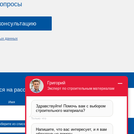
вопросы
ных данных
Григорий
Эксперт по строительным материалам
ся на рассылку
Имя
Здравствуйте! Помочь вам с выбором 
строительного материала?
Только что
берите из списка
Напишите, что вас интересует, и я вам 
Брикфорд Москва
обязательно помогу.