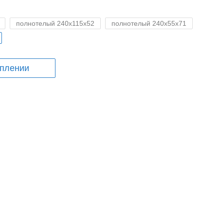
полнотелый 240x115x52
полнотелый 240x55x71
уплении