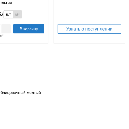
ельгия
/
шт
м²
б.
+
В корзину
Узнать о поступлении
м²
облицовочный желтый