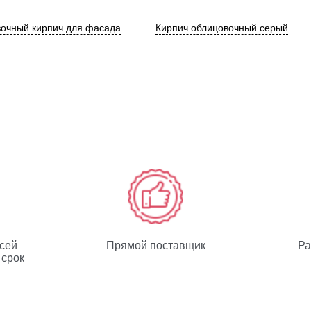
очный кирпич для фасада
Кирпич облицовочный серый
всей
Прямой поставщик
Ра
 срок