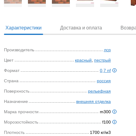
Характеристики
Доставка и оплата
Возвр
Производитель
лср
Цвет
красный
,
пестрый
Формат
0,7 nf
Страна
россия
Поверхность
рельефная
Назначение
внешняя отделка
Марка прочности
m300
Морозостойкость
f100
Плотность
1700 кг/м3