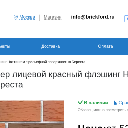
info@brickford.ru
Москва
Магазин
ъекты
Доставка
Оплата
шинг Ноттингем с рельефной поверхностью Береста
ер лицевой красный флэшинг 
ереста
В наличии
Сра
Образец можно посмотреть по