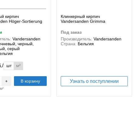
ый кирпич
Клинкерный кирпич
den Höger-Sortierung
Vandersanden Grimma
и
под заказ
тель:
Vandersanden
Производитель:
Vandersanden
ичневый, черный,
Страна:
Бельгия
ый, серый
ельгия
/
шт
м²
б.
+
В корзину
Узнать о поступлении
м²