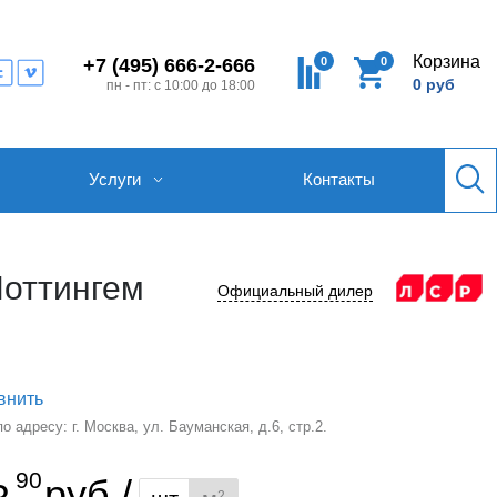
Корзина
0
0
+7 (495) 666-2-666
0 руб
пн - пт: с 10:00 до 18:00
Услуги
Контакты
Ноттингем
Официальный дилер
внить
 адресу: г. Москва, ул. Бауманская, д.6, стр.2.
90
руб./
2