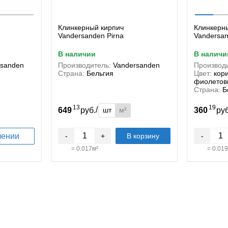
Клинкерный кирпич
Клинкерн
Vandersanden Pirna
Vandersan
в наличии
в наличи
rsanden
Производитель:
Vandersanden
Производи
Страна:
Бельгия
Цвет:
кор
фиолетов
Страна:
Б
13
19
/
шт
м²
649
руб.
360
ру
лении
-
+
В корзину
-
=
0.017
м²
=
0.019