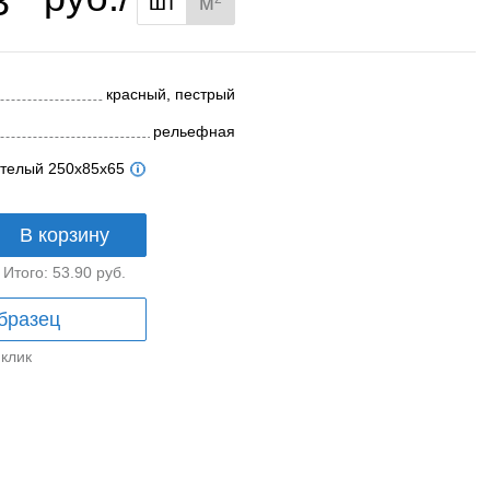
3
шт
м
красный, пестрый
рельефная
тотелый 250x85x65
В корзину
Итого:
53.90
руб.
бразец
 клик