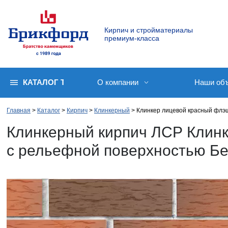
Кирпич и стройматериалы
премиум-класса
КАТАЛОГ ТОВАРОВ
О компании
Наши об
Главная
Каталог
Кирпич
Клинкерный
Клинкер лицевой красный флэ
Клинкерный кирпич ЛСР Клинк
с рельефной поверхностью Б