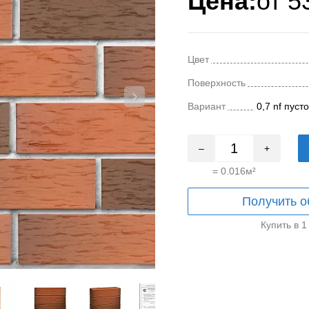
Цена:
от
5
Цвет
Поверхность
Вариант
0,7 nf пус
–
+
=
0.016
м²
Получить о
Купить в 1