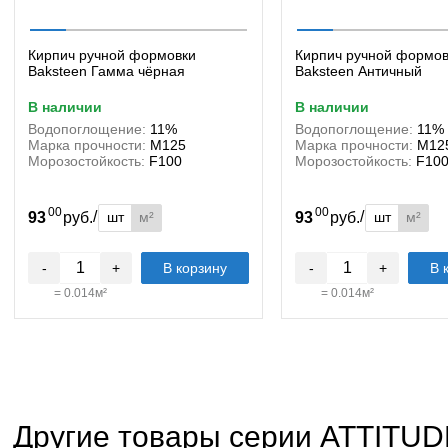
Кирпич ручной формовки
Кирпич ручной формов
Baksteen Гамма чёрная
Baksteen Античный
в наличии
в наличии
Водопоглощение:
11%
Водопоглощение:
11%
Марка прочности:
М125
Марка прочности:
М12
Морозостойкость:
F100
Морозостойкость:
F10
00
00
/
/
шт
м²
шт
м²
93
руб.
93
руб.
-
+
В корзину
-
+
В 
=
0.014
м²
=
0.014
м²
Другие товары серии ATTITUD