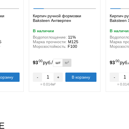
ки
Кирпич ручной формовки
Кирпич р
Baksteen Антверпен
Baksteen
в наличии
в наличи
Водопоглощение:
11%
Водопогл
5
Марка прочности:
М125
Марка про
0
Морозостойкость:
F100
Морозосто
00
00
/
шт
м²
93
руб.
93
руб
корзину
-
+
В корзину
-
=
0.014
м²
=
0.014
E