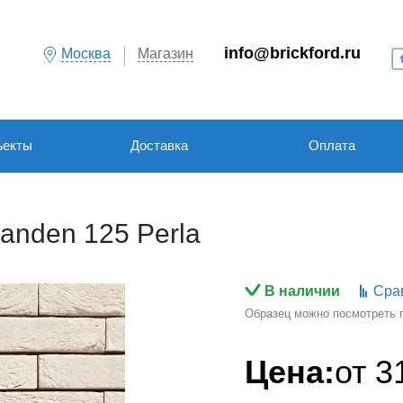
info@brickford.ru
Москва
Магазин
ъекты
Доставка
Оплата
anden 125 Perla
В наличии
Сра
Образец можно посмотреть по
Цена:
от
3