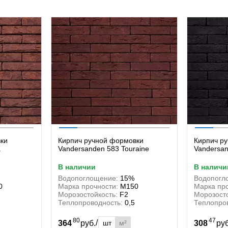
ки
Кирпич ручной формовки
Кирпич р
a
Vandersanden 583 Touraine
Vandersa
в наличии
в наличи
Водопоглощение:
15%
Водопогл
0
Марка прочности:
М150
Марка про
Морозостойкость:
F2
Морозосто
Теплопроводность:
0,5
Теплопро
80
47
/
шт
м²
364
руб.
308
ру