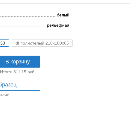
белый
рельефная
x50
df полнотелый 210x100x65
В корзину
Итого:
311.15
руб.
бразец
 клик