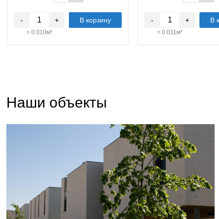
-
+
В корзину
-
+
В 
=
0.010
м²
=
0.011
м²
Наши объекты