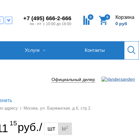
Корзина
0
0
+7 (495) 666-2-666
0 руб
пн - пт: с 10:00 до 18:00
Услуги
Контакты
Официальный дилер
внить
 адресу: г. Москва, ул. Бауманская, д.6, стр.2.
15
руб./
11
шт
м
2