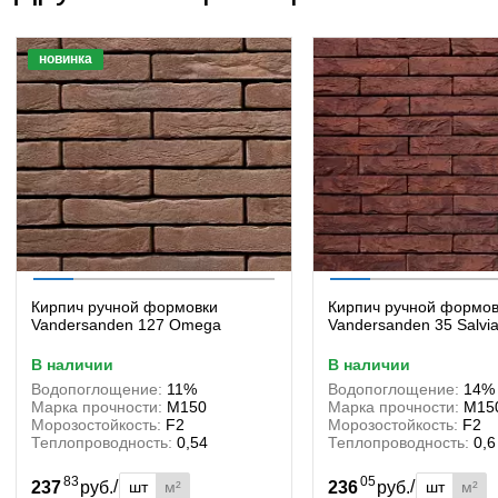
новинка
Кирпич ручной формовки
Кирпич ручной формов
Vandersanden 127 Omega
Vandersanden 35 Salvi
в наличии
в наличии
Водопоглощение:
11%
Водопоглощение:
14%
Марка прочности:
М150
Марка прочности:
М15
Морозостойкость:
F2
Морозостойкость:
F2
Теплопроводность:
0,54
Теплопроводность:
0,6
83
05
/
/
шт
м²
шт
м²
237
руб.
236
руб.