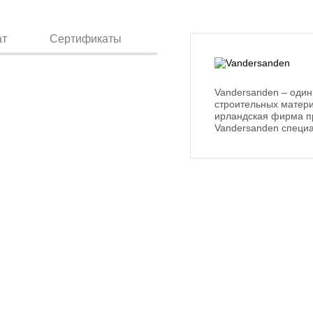
ат
Сертификаты
Vandersanden – один
строительных матери
ирландская фирма п
Vandersanden специа