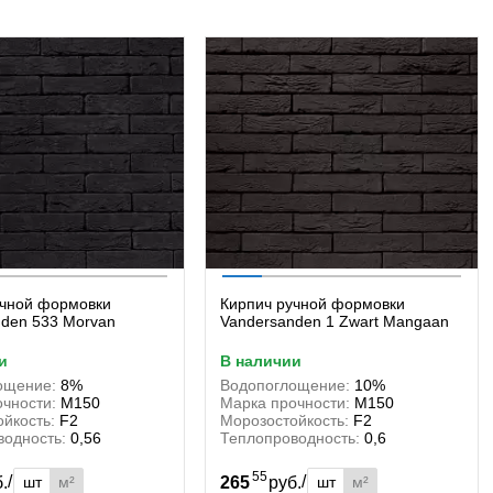
учной формовки
Кирпич ручной формовки
nden 533 Morvan
Vandersanden 1 Zwart Mangaan
и
в наличии
ощение:
8%
Водопоглощение:
10%
чности:
М150
Марка прочности:
М150
йкость:
F2
Морозостойкость:
F2
водность:
0,56
Теплопроводность:
0,6
55
/
/
шт
м²
шт
м²
б.
265
руб.