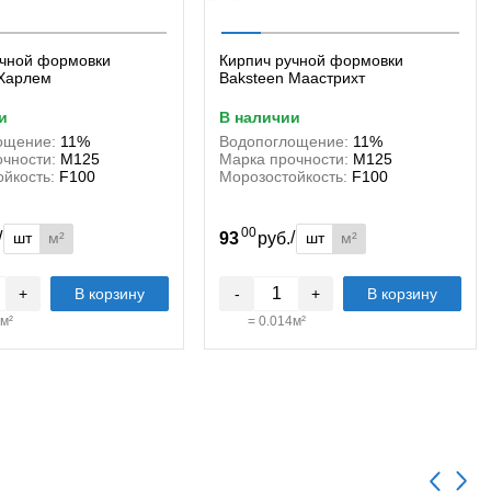
учной формовки
Кирпич ручной формовки
 Харлем
Baksteen Маастрихт
и
в наличии
ощение:
11%
Водопоглощение:
11%
чности:
М125
Марка прочности:
М125
йкость:
F100
Морозостойкость:
F100
00
/
/
шт
м²
шт
м²
.
93
руб.
+
В корзину
-
+
В корзину
м²
=
0.014
м²