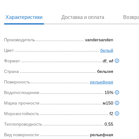
Характеристики
Доставка и оплата
Возвр
Производитель
vandersanden
Цвет
белый
Формат
df, wf
Страна
бельгия
Поверхность
рельефная
Водопоглощение
15%
Марка прочности
м150
Морозостойкость
f2
Теплопроводность
0,55
Вид поверхности
рельефная