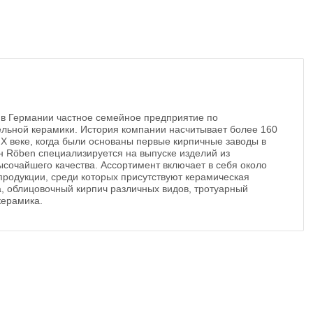
 в Германии частное семейное предприятие по
ельной керамики. История компании насчитывает более 160
ХIХ веке, когда были основаны первые кирпичные заводы в
 Röben специализируется на выпуске изделий из
сочайшего качества. Ассортимент включает в себя около
родукции, среди которых присутствуют керамическая
, облицовочный кирпич различных видов, тротуарный
керамика.