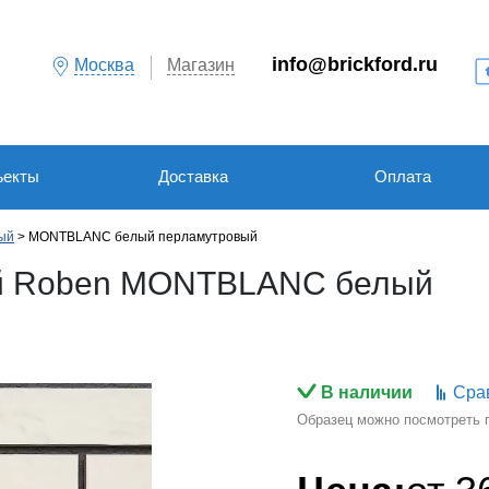
info@brickford.ru
Москва
Магазин
ъекты
Доставка
Оплата
ый
MONTBLANC белый перламутровый
ый Roben MONTBLANC белый
В наличии
Сра
Образец можно посмотреть по