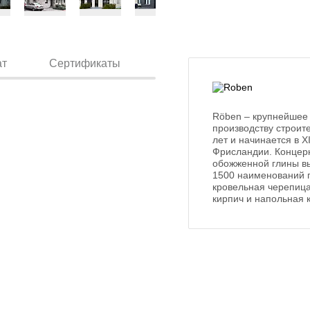
ат
Сертификаты
Röben – крупнейшее
производству строит
лет и начинается в 
Фрисландии. Концерн
обожженной глины вы
1500 наименований п
кровельная черепица
кирпич и напольная 