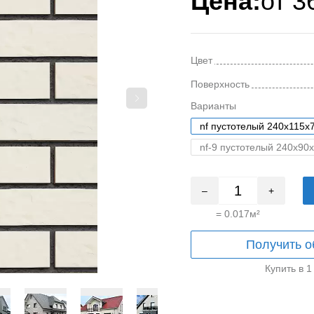
Цена:
от
3
Цвет
Поверхность
Варианты
nf пустотелый 240x115x
nf-9 пустотелый 240x90
–
+
=
0.017
м²
Получить о
Купить в 1