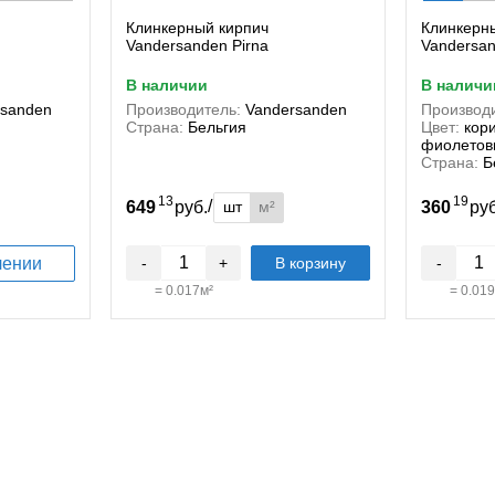
Клинкерный кирпич
Клинкерн
Vandersanden Pirna
Vandersan
в наличии
в наличи
rsanden
Производитель:
Vandersanden
Производи
Страна:
Бельгия
Цвет:
кор
фиолетов
Страна:
Б
13
19
/
шт
м²
649
руб.
360
ру
лении
-
+
В корзину
-
=
0.017
м²
=
0.019