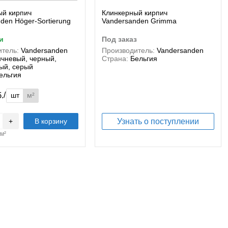
ый кирпич
Клинкерный кирпич
den Höger-Sortierung
Vandersanden Grimma
и
под заказ
тель:
Vandersanden
Производитель:
Vandersanden
ичневый, черный,
Страна:
Бельгия
ый, серый
ельгия
/
шт
м²
б.
+
В корзину
Узнать о поступлении
м²