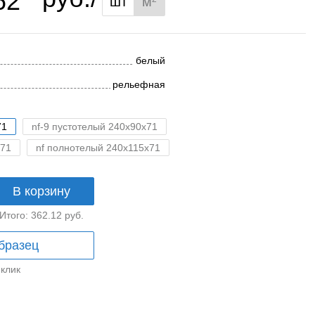
62
шт
м
белый
рельефная
71
nf-9 пустотелый 240x90x71
x71
nf полнотелый 240x115x71
В корзину
Итого:
362.12
руб.
бразец
 клик