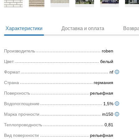
Характеристики
Доставка и оплата
Возвр
Производитель
roben
Цвет
белый
Формат
nf
Страна
германия
Поверхность
рельефная
Водопоглощение
1,5%
Марка прочности
m150
Теплопроводность
0,81
Вид поверхности
рельефная