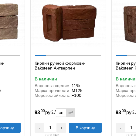
ки
Кирпич ручной формовки
Кирпич р
Baksteen Антверпен
Baksteen
в наличии
в наличи
Водопоглощение:
11%
Водопогл
5
Марка прочности:
М125
Марка про
0
Морозостойкость:
F100
Морозосто
00
00
/
шт
м²
93
руб.
93
руб
корзину
-
+
В корзину
-
=
0.014
м²
=
0.014