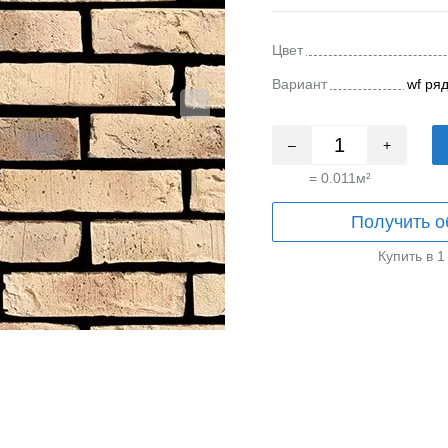
Цвет
Вариант
wf ря
–
+
=
0.011
м²
Получить о
Купить в 1