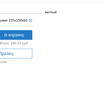
желтый
довая 210x100x50
В корзину
Итого:
299.53
руб.
бразец
 клик