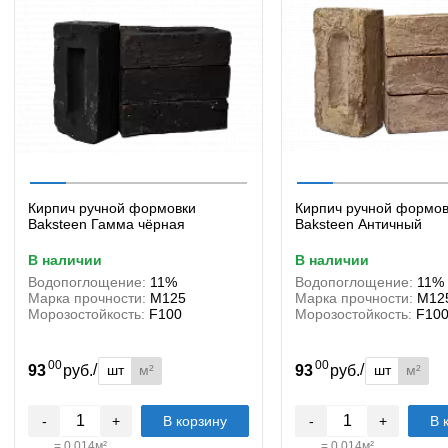
Кирпич ручной формовки
Кирпич ручной формов
Baksteen Гамма чёрная
Baksteen Античный
в наличии
в наличии
Водопоглощение:
11%
Водопоглощение:
11%
Марка прочности:
М125
Марка прочности:
М12
Морозостойкость:
F100
Морозостойкость:
F10
00
00
/
/
шт
м²
шт
м²
93
руб.
93
руб.
-
+
В корзину
-
+
В 
=
0.014
м²
=
0.014
м²