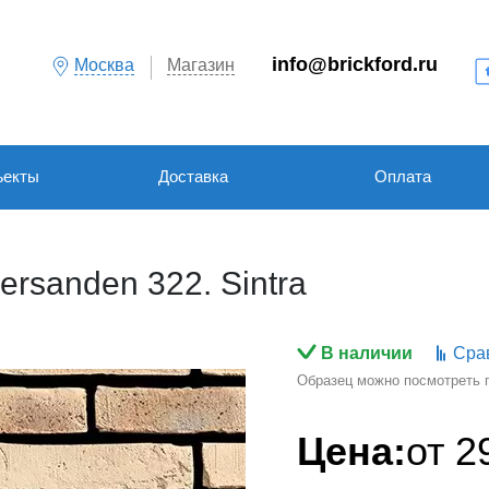
info@brickford.ru
Москва
Магазин
ъекты
Доставка
Оплата
rsanden 322. Sintra
В наличии
Сра
Образец можно посмотреть по
Цена:
от
2