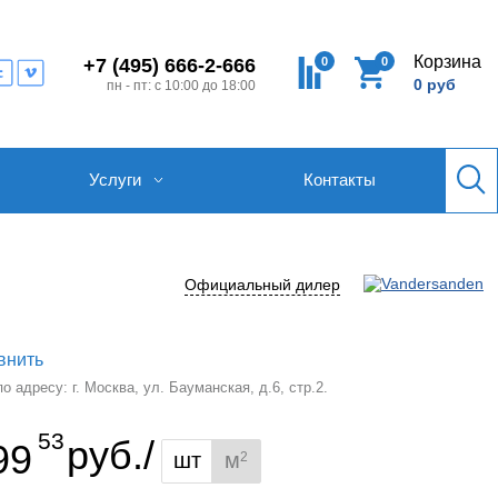
Корзина
0
0
+7 (495) 666-2-666
0 руб
пн - пт: с 10:00 до 18:00
Услуги
Контакты
Официальный дилер
внить
 адресу: г. Москва, ул. Бауманская, д.6, стр.2.
53
руб./
99
шт
м
2