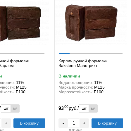
учной формовки
Кирпич ручной формовки
 Харлем
Baksteen Маастрихт
и
в наличии
ощение:
11%
Водопоглощение:
11%
чности:
М125
Марка прочности:
М125
йкость:
F100
Морозостойкость:
F100
00
/
/
шт
м²
шт
м²
.
93
руб.
+
В корзину
-
+
В корзину
м²
=
0.014
м²