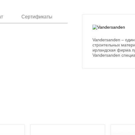
ат
Сертификаты
Vandersanden – один
строительных матери
ирландская фирма п
Vandersanden специа