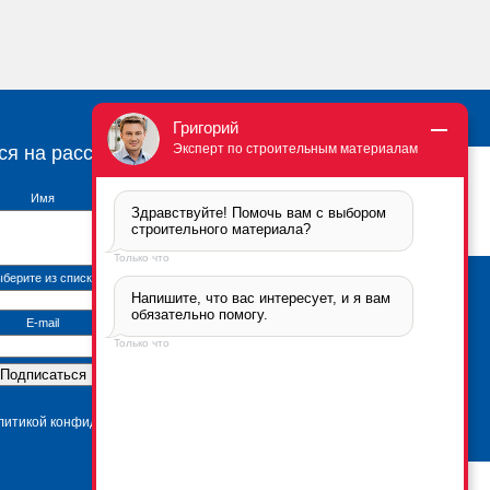
Григорий
Эксперт по строительным материалам
ся на рассылку
Имя
Здравствуйте! Помочь вам с выбором 
строительного материала?
Только что
берите из списка
Напишите, что вас интересует, и я вам 
Брикфорд Москва
обязательно помогу.
105005
,
г. Москва
,
ул.
E-mail
Бауманская, 6с2
Только что
тел.:
+7 (495) 666-2-666
Контактная информация
*Политика
конфиденциальности
олитикой конфиденциальности