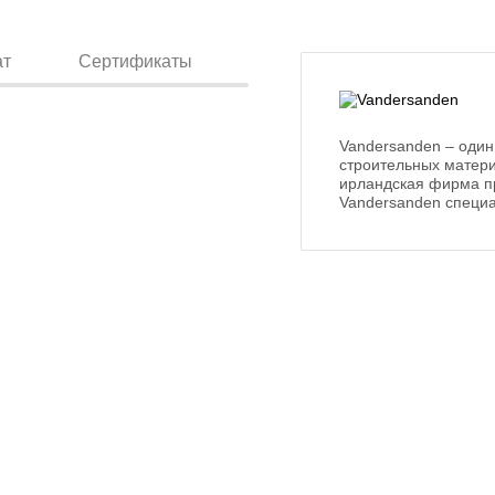
ат
Сертификаты
Vandersanden – один
строительных матери
ирландская фирма п
Vandersanden специа