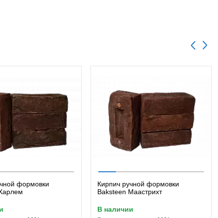
учной формовки
Кирпич ручной формовки
 Харлем
Baksteen Маастрихт
и
в наличии