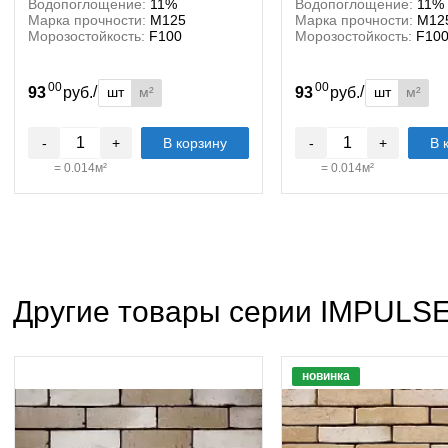
Водопоглощение:
11%
Водопоглощение:
11%
Марка прочности:
М125
Марка прочности:
М12
Морозостойкость:
F100
Морозостойкость:
F10
00
00
/
/
шт
м²
шт
м²
93
руб.
93
руб.
-
+
В корзину
-
+
В 
=
0.014
м²
=
0.014
м²
Другие товары серии IMPULS
новинка