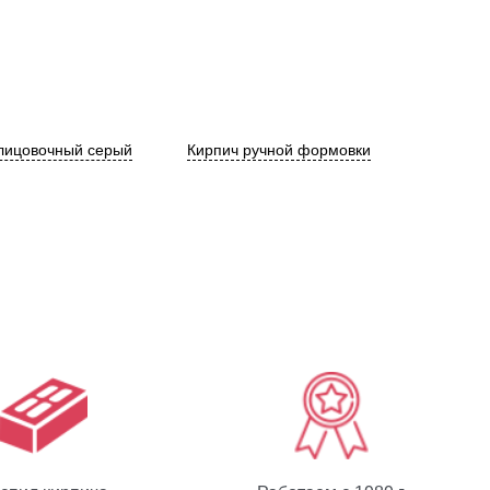
лицовочный серый
Кирпич ручной формовки