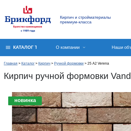
Кирпич и стройматериалы
премиум-класса
КАТАЛОГ ТОВАРОВ
О компании
Наши об
Главная
Каталог
Кирпич
Ручной формовки
25 A2 Verena
Кирпич ручной формовки Vand
новинка