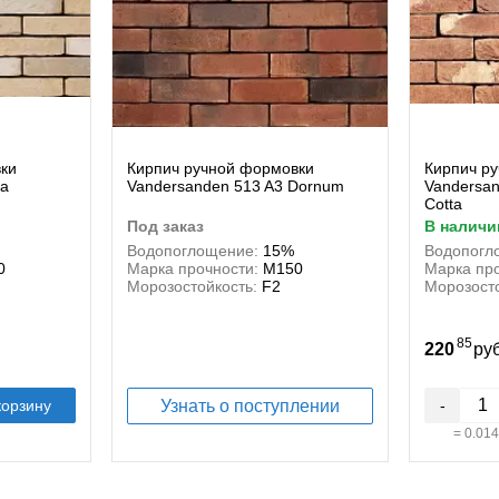
ки
Кирпич ручной формовки
Кирпич р
ya
Vandersanden 513 A3 Dornum
Vandersan
Cotta
под заказ
в наличи
Водопоглощение:
15%
Водопогл
0
Марка прочности:
М150
Марка про
Морозостойкость:
F2
Морозосто
85
220
ру
корзину
Узнать о поступлении
-
=
0.014