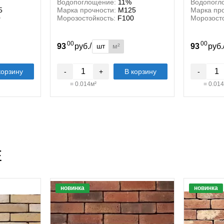
Водопоглощение:
11%
Водопогл
5
Марка прочности:
М125
Марка про
0
Морозостойкость:
F100
Морозосто
00
00
/
шт
м²
93
руб.
93
руб
корзину
-
+
В корзину
-
=
0.014
м²
=
0.014
E
новинка
новинка