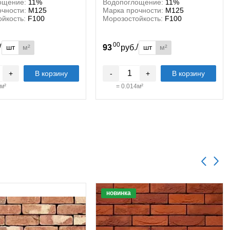
ощение:
11%
Водопоглощение:
11%
чности:
М125
Марка прочности:
М125
йкость:
F100
Морозостойкость:
F100
00
/
/
шт
м²
шт
м²
.
93
руб.
+
В корзину
-
+
В корзину
м²
=
0.014
м²
новинка