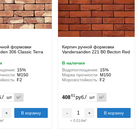
учной формовки
Кирпич ручной формовки
den 306 Classic Terra
Vandersanden 221 B0 Becton Red
и
в наличии
ощение:
15%
Водопоглощение:
15%
чности:
М150
Марка прочности:
М150
йкость:
F2
Морозостойкость:
F2
61
/
/
шт
м²
шт
м²
б.
408
руб.
+
В корзину
-
+
В корзину
м²
=
0.014
м²