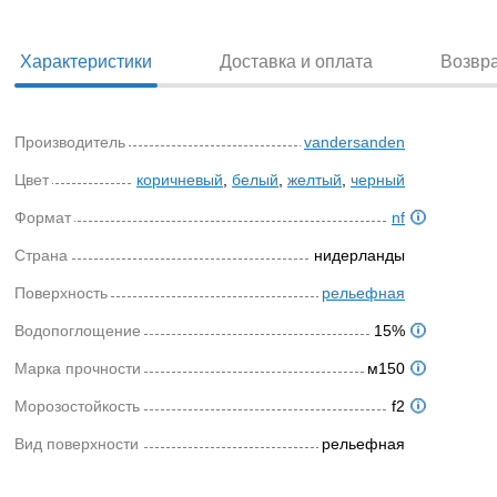
Характеристики
Доставка и оплата
Возвр
Производитель
vandersanden
Цвет
коричневый
,
белый
,
желтый
,
черный
Формат
nf
Страна
нидерланды
Поверхность
рельефная
Водопоглощение
15%
Марка прочности
м150
Морозостойкость
f2
Вид поверхности
рельефная