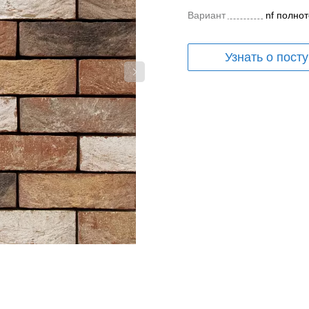
Вариант
nf полно
Узнать о пост