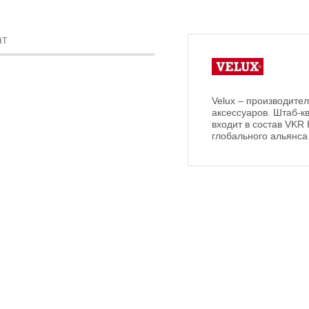
ат
Velux – производите
аксессуаров. Штаб-к
входит в состав VKR
глобального альянса A