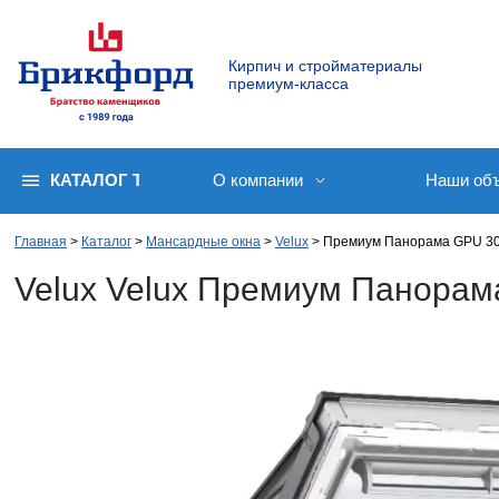
Кирпич и стройматериалы
премиум-класса
КАТАЛОГ ТОВАРОВ
О компании
Наши об
Главная
Каталог
Мансардные окна
Velux
Премиум Панорама GPU 3
Velux Velux Премиум Панорам