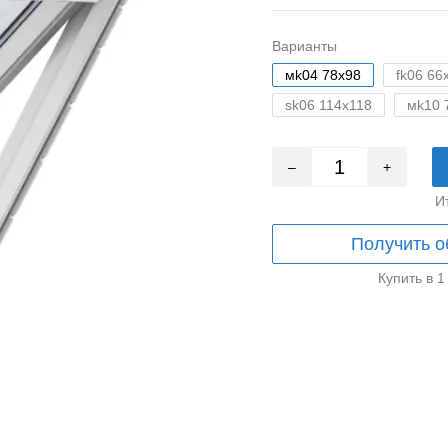
Варианты
мk04 78x98
fk06 66
sk06 114x118
мk10 
–
+
И
Получить о
Купить в 1