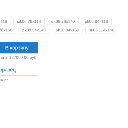
x118
мk06 78x118
мk08 78x140
pk06 94x118
78x160
pk08 94x140
pk10 94x160
sk08 114x140
В корзину
того:
127000.00
руб.
бразец
 клик