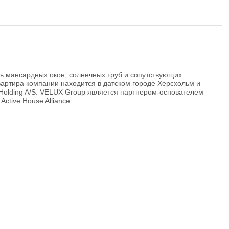
ль мансардных окон, солнечных труб и сопутствующих
вартира компании находится в датском городе Херсхольм и
 Holding A/S. VELUX Group является партнером-основателем
ctive House Alliance.