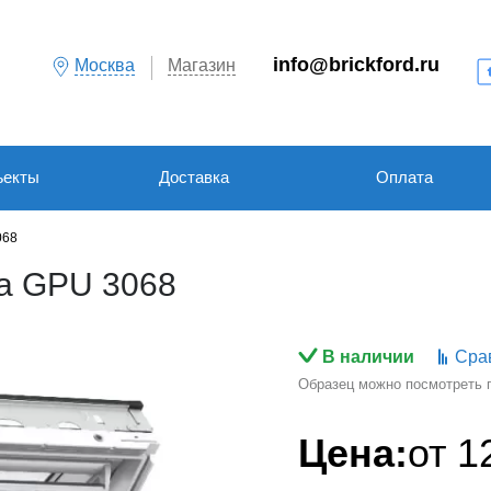
info@brickford.ru
Москва
Магазин
ъекты
Доставка
Оплата
068
а GPU 3068
В наличии
Сра
Образец можно посмотреть по
Цена:
от
1