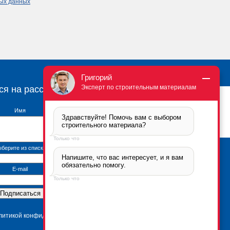
ных данных
Григорий
Эксперт по строительным материалам
ся на рассылку
Имя
Здравствуйте! Помочь вам с выбором 
строительного материала?
Только что
берите из списка
Напишите, что вас интересует, и я вам 
Брикфорд Москва
обязательно помогу.
105005
,
г. Москва
,
ул.
E-mail
Бауманская, 6с2
Только что
тел.:
+7 (495) 666-2-666
Контактная информация
*Политика
конфиденциальности
олитикой конфиденциальности