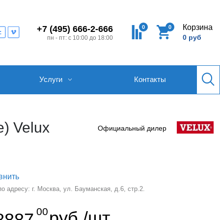
Корзина
0
0
+7 (495) 666-2-666
0 руб
пн - пт: с 10:00 до 18:00
Услуги
Контакты
) Velux
Официальный дилер
внить
 адресу: г. Москва, ул. Бауманская, д.6, стр.2.
00
руб./шт
8887