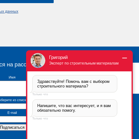
ных данных
Григорий
Эксперт по строительным материалам
ся на рассылку
Имя
Здравствуйте! Помочь вам с выбором 
строительного материала?
Только что
берите из списка
Напишите, что вас интересует, и я вам 
Брикфорд Москва
обязательно помогу.
105005
,
г. Москва
,
ул.
E-mail
Бауманская, 6с2
Только что
тел.:
+7 (495) 666-2-666
Контактная информация
*Политика
конфиденциальности