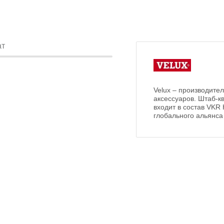
ат
Velux – производите
аксессуаров. Штаб-к
входит в состав VKR
глобального альянса A