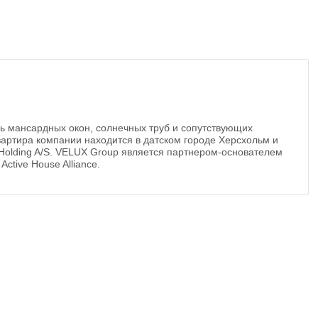
ль мансардных окон, солнечных труб и сопутствующих
вартира компании находится в датском городе Херсхольм и
 Holding A/S. VELUX Group является партнером-основателем
ctive House Alliance.