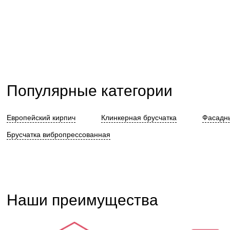
-
+
В
корзину
Популярные категории
Европейский кирпич
Клинкерная брусчатка
Фасадны
Брусчатка вибропрессованная
Наши преимущества