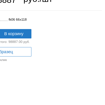
fk06 66x118
В корзину
того:
98887.00
руб.
бразец
 клик