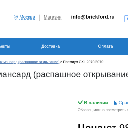
info@brickford.ru
Москва
Магазин
ъекты
Доставка
Оплата
ых мансард (распашное открывание)
Премиум GXL 2070/3070
мансард (распашное открывание
В наличии
Сра
Образец можно посмотреть по
Цена:
от
9