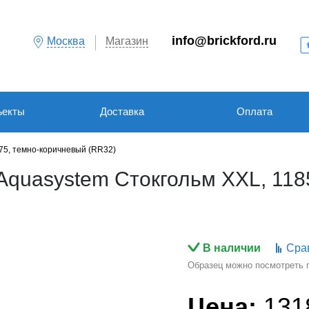
info@brickford.ru
Москва
Магазин
ъекты
Доставка
Оплата
75, темно-коричневый (RR32)
quasystem Стокгольм XXL, 118
В наличии
Сра
Образец можно посмотреть по
Цена:
131