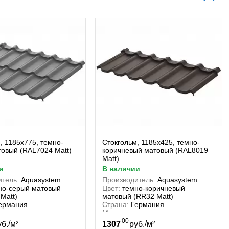
, 1185х775, темно-
Стокгольм, 1185х425, темно-
овый (RAL7024 Matt)
коричневый матовый (RAL8019
Matt)
и
в наличии
тель:
Aquasystem
Производитель:
Aquasystem
но-серый матовый
Цвет:
темно-коричневый
Matt)
матовый (RR32 Matt)
ермания
Страна:
Германия
:
сталь оцинкованная
Материал:
сталь оцинкованная
00
/
/
уб.
м²
1307
руб.
м²