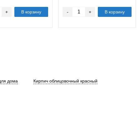
+
В корзину
-
+
В корзину
для дома
Кирпич облицовочный красный