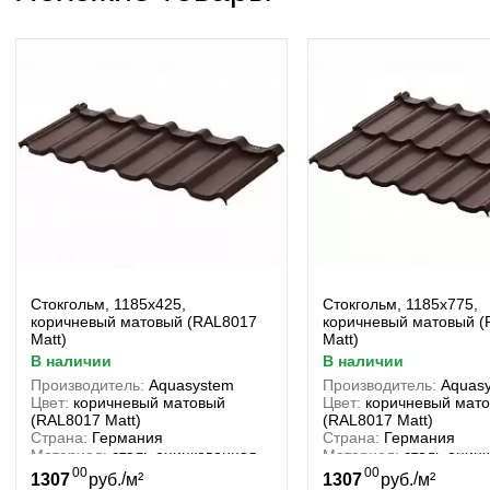
Стокгольм, 1185х425,
Стокгольм, 1185х775,
коричневый матовый (RAL8017
коричневый матовый 
Matt)
Matt)
в наличии
в наличии
Производитель:
Aquasystem
Производитель:
Aquas
Цвет:
коричневый матовый
Цвет:
коричневый мат
(RAL8017 Matt)
(RAL8017 Matt)
Страна:
Германия
Страна:
Германия
Материал:
сталь оцинкованная
Материал:
сталь оцин
00
00
/
/
1307
руб.
м²
1307
руб.
м²