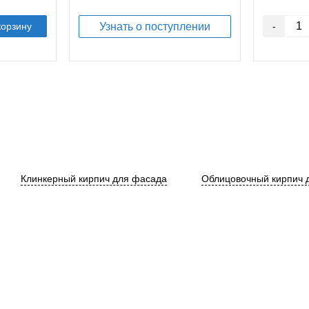
корзину
Узнать о поступлении
-
Клинкерный кирпич для фасада
Облицовочный кирпич 