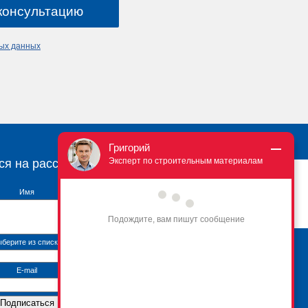
ных данных
Григорий
Эксперт по строительным материалам
ся на рассылку
Имя
Подождите, вам пишут сообщение
берите из списка
Брикфорд Москва
105005
,
г. Москва
,
ул.
E-mail
Бауманская, 6с2
тел.:
+7 (495) 666-2-666
Контактная информация