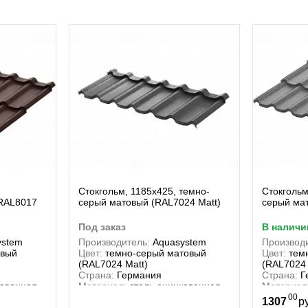
Стокгольм, 1185х425, темно-
Стокгольм
(RAL8017
серый матовый (RAL7024 Matt)
серый мат
под заказ
в наличи
ystem
Производитель:
Aquasystem
Производи
овый
Цвет:
темно-серый матовый
Цвет:
тем
(RAL7024 Matt)
(RAL7024 
Страна:
Германия
Страна:
Г
кованная
Материал:
сталь оцинкованная
Материал
00
1307
р