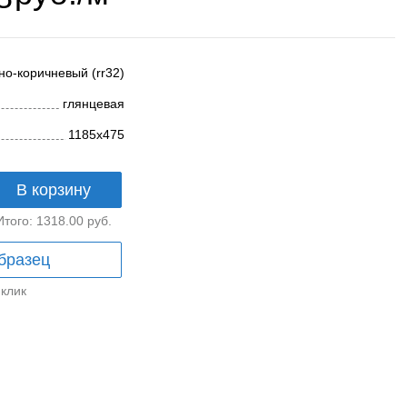
но-коричневый (rr32)
глянцевая
1185х475
В корзину
Итого:
1318.00
руб.
бразец
 клик