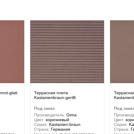
rot-glatt
Террасная плита
Террасна
Kastanienbraun-gerillt
Kastanienb
под заказ
под зака
Производитель:
Gima
Производи
Цвет:
коричневый
Цвет:
кор
Серия:
Kastanien-braun
Серия:
Ka
Страна:
Германия
Страна:
Г