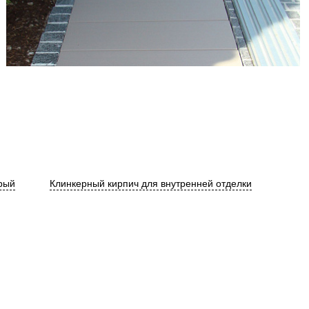
рый
Клинкерный кирпич для внутренней отделки