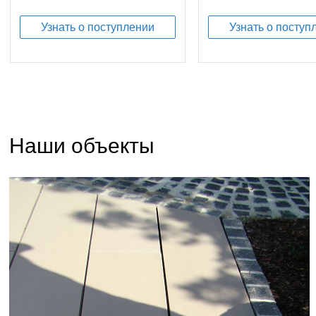
Назначение:
для террасы
Назначение:
внешняя 
Материал:
керамика
для террасы
Материал:
керамика
Узнать о поступлении
Узнать о поступ
Тип брусчатки:
Керами
Наши объекты