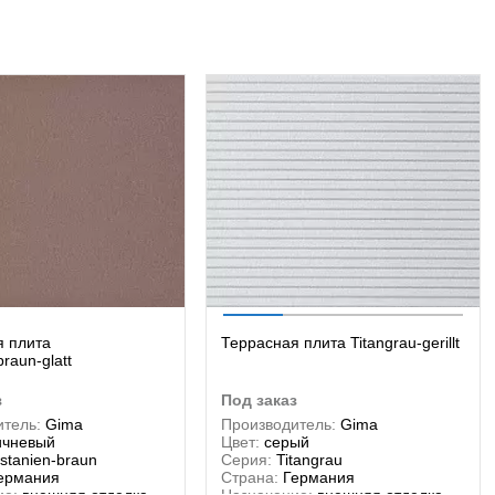
я плита
Террасная плита Titangrau-gerillt
raun-glatt
з
под заказ
тель:
Gima
Производитель:
Gima
ичневый
Цвет:
серый
stanien-braun
Серия:
Titangrau
ермания
Страна:
Германия