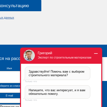
ных данных
Григорий
Эксперт по строительным материалам
ся на рассылку
Имя
Здравствуйте! Помочь вам с выбором 
строительного материала?
Только что
берите из списка
Напишите, что вас интересует, и я вам 
Брикфорд Москва
обязательно помогу.
105005
,
г. Москва
,
ул.
E-mail
Бауманская, 6с2
Только что
тел.:
+7 (495) 666-2-666
Контактная информация