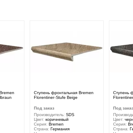
 Bremen
Ступень фронтальная Bremen
Ступень 
lbraun
Florentiner-Stufe Beige
Florentine
под заказ
под зака
Производитель:
SDS
Производи
Цвет:
коричневый
Цвет:
чер
Серия:
Bremen
Серия:
Br
Страна:
Германия
Страна:
Г