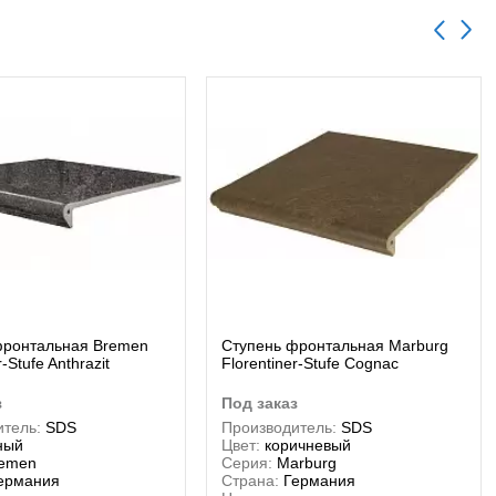
фронтальная Bremen
Ступень фронтальная Marburg
r-Stufe Anthrazit
Florentiner-Stufe Сognac
з
под заказ
тель:
SDS
Производитель:
SDS
ный
Цвет:
коричневый
emen
Серия:
Marburg
ермания
Страна:
Германия