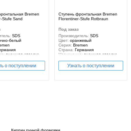
фронтальная Bremen
Ступень фронтальная Bremen
r-Stufe Sand
Florentiner-Stufe Rotbraun
з
под заказ
тель:
SDS
Производитель:
SDS
очно-белый
Цвет:
оранжевый
emen
Серия:
Bremen
ермания
Страна:
Германия
ие:
внешняя отделка,
Назначение:
внешняя отделка,
я отделка
внутренняя отделка
:
керамика
ть о поступлении
Узнать о поступлении
атки:
Керамическая
Кирпич ручной формовки