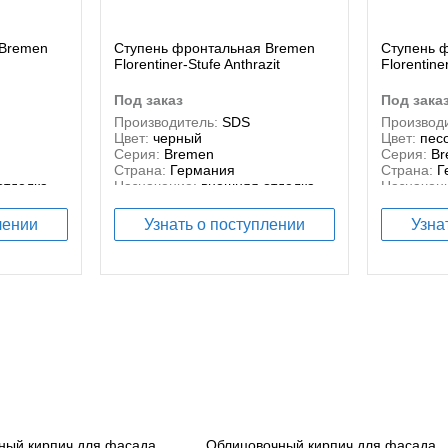
 Bremen
Ступень фронтальная Bremen
Ступень 
Florentiner-Stufe Anthrazit
Florentine
под заказ
под зака
Производитель:
SDS
Производи
Цвет:
черный
Цвет:
пес
Серия:
Bremen
Серия:
Br
Страна:
Германия
Страна:
Г
отделка,
Назначение:
внешняя отделка,
Назначен
внутренняя отделка
внутрення
Материал:
керамика
Материал
лении
Узнать о поступлении
Узна
ческая
Тип брусчатки:
Керамическая
Тип брусч
ный кирпич для фасада
Облицовочный кирпич для фасада