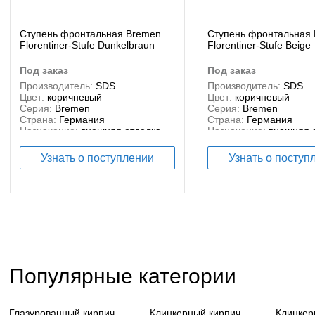
Ступень фронтальная Bremen
Ступень фронтальная
Florentiner-Stufe Dunkelbraun
Florentiner-Stufe Beige
под заказ
под заказ
Производитель:
SDS
Производитель:
SDS
Цвет:
коричневый
Цвет:
коричневый
Серия:
Bremen
Серия:
Bremen
Страна:
Германия
Страна:
Германия
Назначение:
внешняя отделка,
Назначение:
внешняя 
внутренняя отделка
внутренняя отделка
Материал:
керамика
Материал:
керамика
Узнать о поступлении
Узнать о поступ
Тип брусчатки:
Керамическая
Тип брусчатки:
Керами
Популярные категории
Глазурованный кирпич
Клинкерный кирпич
Клинкер