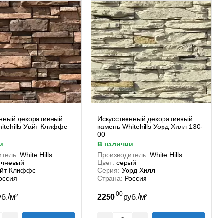
енный декоративный
Искусственный декоративный
itehills Уайт Клиффс
камень Whitehills Уорд Хилл 130-
00
и
в наличии
тель:
White Hills
Производитель:
White Hills
ичневый
Цвет:
серый
йт Клиффс
Серия:
Уорд Хилл
оссия
Страна:
Россия
00
/
/
уб.
м²
2250
руб.
м²