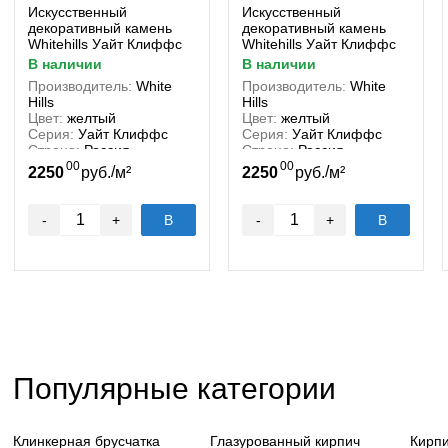
Искусственный
Искусственный
декоративный камень
декоративный камень
Whitehills Уайт Клиффс
Whitehills Уайт Клиффс
150-10
150-20
в наличии
в наличии
Производитель:
White
Производитель:
White
Hills
Hills
Цвет:
желтый
Цвет:
желтый
Серия:
Уайт Клиффс
Серия:
Уайт Клиффс
Страна:
Россия
Страна:
Россия
00
00
/
/
2250
руб.
м²
2250
руб.
м²
-
+
В
-
+
В
корзину
корзину
Популярные категории
Клинкерная брусчатка
Глазурованный кирпич
Кирп