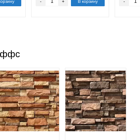
корзину
-
+
В корзину
-
иффс