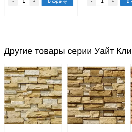
-
+
В корзину
-
+
В 
Другие товары серии Уайт Кл