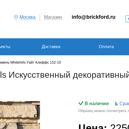
info@brickford.ru
Москва
Магазин
ъекты
Доставка
Оплата
мень Whitehills Уайт Клиффс 152-10
lls Искусственный декоративны
В наличии
Сра
Образец можно посмотреть по
Цена:
225