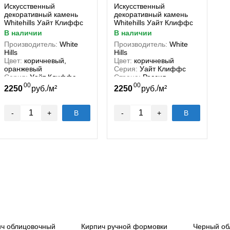
Искусственный
Искусственный
декоративный камень
декоративный камень
Whitehills Уайт Клиффс
Whitehills Уайт Клиффс
150-50
152-90
в наличии
в наличии
Производитель:
White
Производитель:
White
Hills
Hills
Цвет:
коричневый,
Цвет:
коричневый
оранжевый
Серия:
Уайт Клиффс
Серия:
Уайт Клиффс
Страна:
Россия
Страна:
Россия
00
00
/
/
2250
руб.
м²
2250
руб.
м²
-
+
В
-
+
В
корзину
корзину
ич облицовочный
Кирпич ручной формовки
Черный об