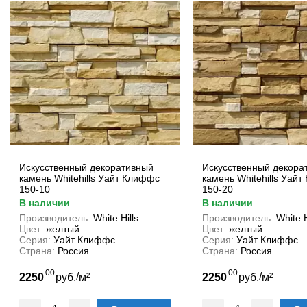
Искусственный декоративный
Искусственный декора
камень Whitehills Уайт Клиффс
камень Whitehills Уай
150-10
150-20
в наличии
в наличии
Производитель:
White Hills
Производитель:
White H
Цвет:
желтый
Цвет:
желтый
Серия:
Уайт Клиффс
Серия:
Уайт Клиффс
Страна:
Россия
Страна:
Россия
00
00
/
/
2250
руб.
м²
2250
руб.
м²