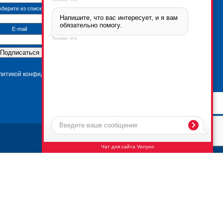
берите из списка
Напишите, что вас интересует, и я вам 
Брикфорд Москва
обязательно помогу.
105005
,
г. Москва
,
ул.
E-mail
Бауманская, 6с2
Только что
тел.:
+7 (495) 666-2-666
Контактная информация
*Политика
конфиденциальности
олитикой конфиденциальности
Чат для сайта Venyoo