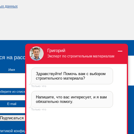
ных данных
Григорий
Эксперт по строительным материалам
ся на рассылку
Имя
Здравствуйте! Помочь вам с выбором 
строительного материала?
Только что
берите из списка
Напишите, что вас интересует, и я вам 
Брикфорд Москва
обязательно помогу.
105005
,
г. Москва
,
ул.
E-mail
Бауманская, 6с2
Только что
тел.:
+7 (495) 666-2-666
Контактная информация
*Политика
конфиденциальности
олитикой конфиденциальности