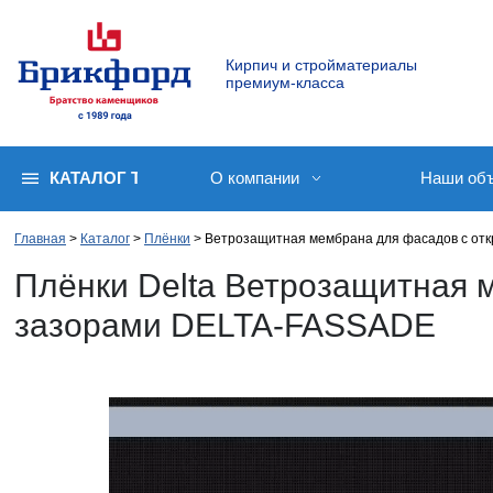
Кирпич и стройматериалы
премиум-класса
КАТАЛОГ ТОВАРОВ
О компании
Наши об
Главная
Каталог
Плёнки
Ветрозащитная мембрана для фасадов с от
Плёнки Delta Ветрозащитная 
зазорами DELTA-FASSADE