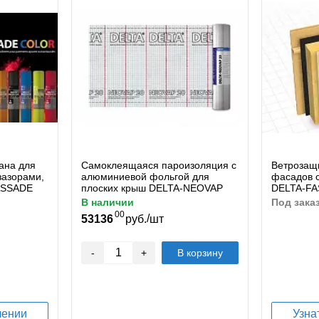
ана для
Самоклеящаяся пароизоляция с
Ветрозащ
зазорами,
алюминиевой фольгой для
фасадов 
FASSADE
плоских крыш DELTA-NEOVAP
DELTA-FA
1500
в наличии
под зака
00
/
53136
руб.
шт
-
+
В корзину
лении
Узна