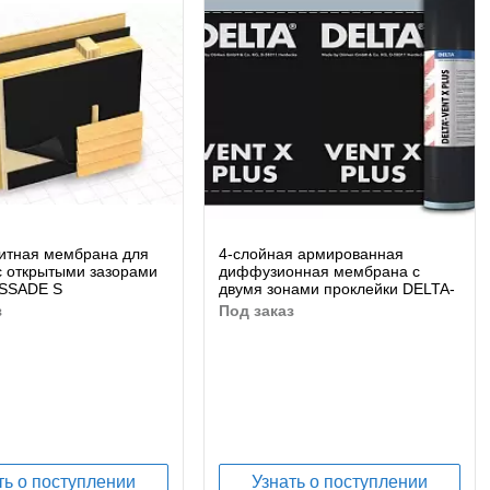
итная мембрана для
4-слойная армированная
с открытыми зазорами
диффузионная мембрана с
SSADE S
двумя зонами проклейки DELTA-
VENT X PLUS
з
под заказ
ть о поступлении
Узнать о поступлении