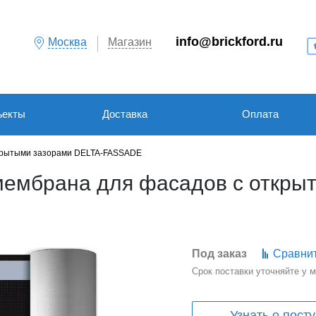
info@brickford.ru
Москва
Магазин
ъекты
Доставка
Оплата
крытыми зазорами DELTA-FASSADE
мембрана для фасадов с откры
Под заказ
Сравни
Срок поставки уточняйте у
Узнать о пост