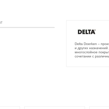
ат
Delta Doerken – про
и других назначений
многослойное покрыт
сочетании с различн