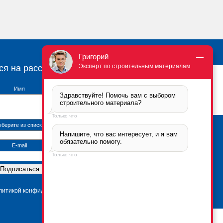
Григорий
Эксперт по строительным материалам
ся на рассылку
Имя
Здравствуйте! Помочь вам с выбором 
строительного материала?
Только что
берите из списка
Напишите, что вас интересует, и я вам 
Брикфорд Москва
обязательно помогу.
105005
,
г. Москва
,
ул.
E-mail
Бауманская, 6с2
Только что
тел.:
+7 (495) 666-2-666
Контактная информация
*Политика
конфиденциальности
олитикой конфиденциальности