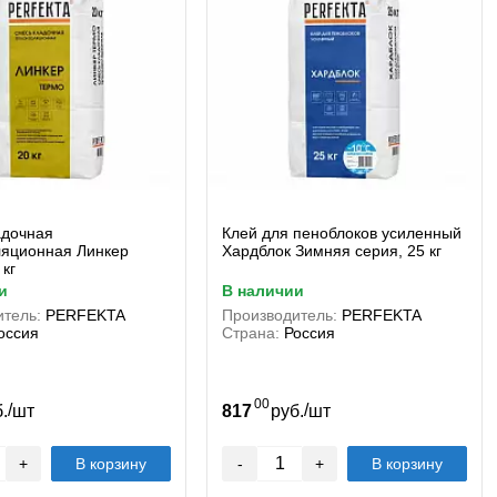
адочная
Клей для пеноблоков усиленный
ляционная Линкер
Хардблок Зимняя серия, 25 кг
 кг
и
в наличии
тель:
PERFEKTA
Производитель:
PERFEKTA
оссия
Страна:
Россия
00
/
/
б.
шт
817
руб.
шт
+
В корзину
-
+
В корзину