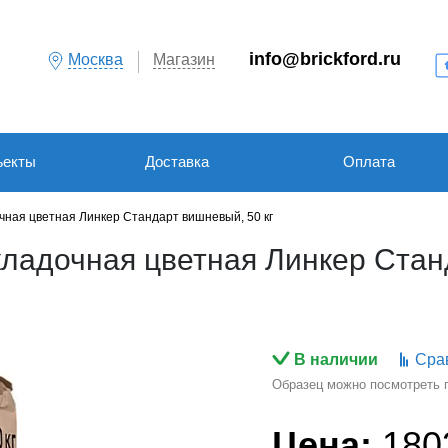
info@brickford.ru
Москва
Магазин
ъекты
Доставка
Оплата
чная цветная Линкер Стандарт вишневый, 50 кг
адочная цветная Линкер Стан
В наличии
Сра
Образец можно посмотреть по
Цена:
180