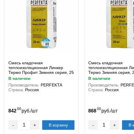
Смесь кладочная
Смесь кладочная
теплоизоляционная Линкер
теплоизоляционная Ли
Термо Профит Зимняя серия, 25
Термо Зимняя серия, 2
кг
в наличии
в наличии
Производитель:
PERFEKTA
Производитель:
PERFE
Страна:
Россия
Страна:
Россия
00
00
/
/
842
руб.
шт
868
руб.
шт
-
+
В корзину
-
+
В 