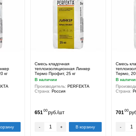
Смесь кладочная
Смесь кл
нкер
теплоизоляционная Линкер
теплоизо
0 кг
Термо Профит, 25 кг
Термо, 20
в наличии
в наличи
KTA
Производитель:
PERFEKTA
Производи
Страна:
Россия
Страна:
Р
00
00
/
651
руб.
шт
701
ру
корзину
-
+
В корзину
-