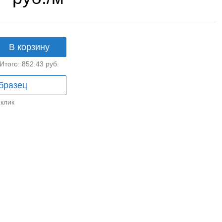
В корзину
Итого:
852.43
руб.
бразец
 клик