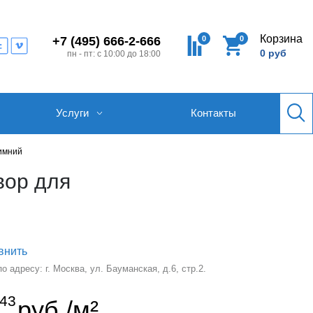
Корзина
0
0
+7 (495) 666-2-666
0 руб
пн - пт: с 10:00 до 18:00
Услуги
Контакты
Зимний
вор для
внить
 адресу: г. Москва, ул. Бауманская, д.6, стр.2.
43
руб./м²