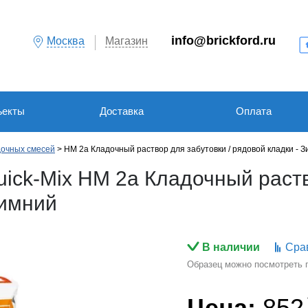
info@brickford.ru
Москва
Магазин
ъекты
Доставка
Оплата
очных смесей
HM 2a Кладочный раствор для забутовки / рядовой кладки - 
ick-Mix HM 2a Кладочный раст
Зимний
В наличии
Сра
Образец можно посмотреть по
Цена:
852