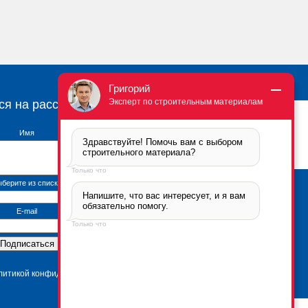
Григорий
Эксперт по строительным материалам
ся на рассылку
Имя
Здравствуйте! Помочь вам с выбором 
строительного материала?
Только что
берите из списка
Напишите, что вас интересует, и я вам 
Брикфорд Москва
обязательно помогу.
105005
,
г. Москва
,
ул.
E-mail
Бауманская, 6с2
Только что
тел.:
+7 (495) 666-2-666
Контактная информация
*Политика
конфиденциальности
олитикой конфиденциальности