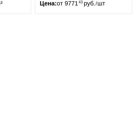
²
Цена:
от
9771
43
руб.
шт
/