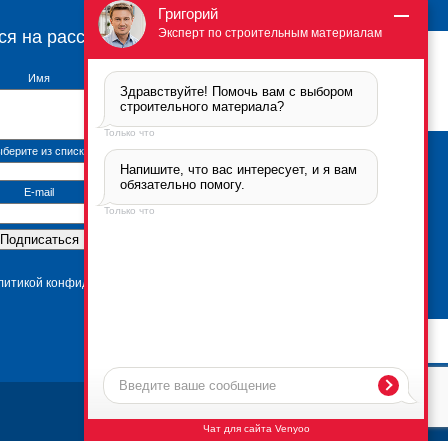
Григорий
Эксперт по строительным материалам
ся на рассылку
Имя
Здравствуйте! Помочь вам с выбором 
строительного материала?
Только что
берите из списка
Напишите, что вас интересует, и я вам 
Брикфорд Москва
обязательно помогу.
105005
,
г. Москва
,
ул.
E-mail
Бауманская, 6с2
Только что
тел.:
+7 (495) 666-2-666
Контактная информация
*Политика
конфиденциальности
олитикой конфиденциальности
Чат для сайта Venyoo