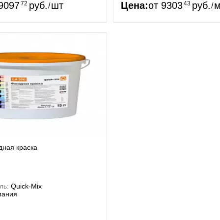
9097
72
руб.
шт
Цена:
от
9303
43
руб.
м
/
/
дная краска
ль:
Quick-Mix
мания