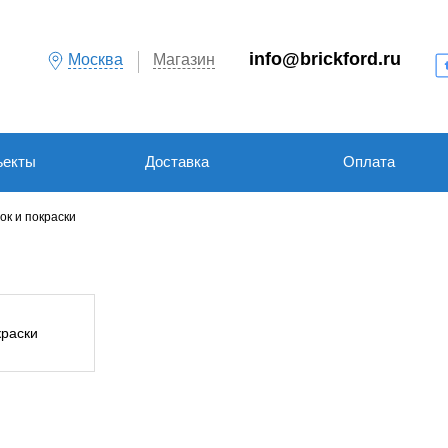
info@brickford.ru
Москва
Магазин
ъекты
Доставка
Оплата
ок и покраски
раски