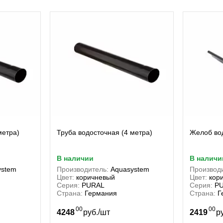
метра)
Труба водосточная (4 метра)
Желоб вод
в наличии
в наличи
ystem
Производитель:
Aquasystem
Производи
Цвет:
коричневый
Цвет:
кор
Серия:
PURAL
Серия:
P
Страна:
Германия
Страна:
Г
00
00
/
4248
руб.
шт
2419
р