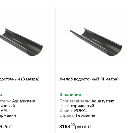
осточный (3 метра)
Желоб водосточный (4 метра)
и
в наличии
тель:
Aquasystem
Производитель:
Aquasystem
ичневый
Цвет:
коричневый
URAL
Серия:
PURAL
ермания
Страна:
Германия
00
/
/
уб.
шт
3168
руб.
шт