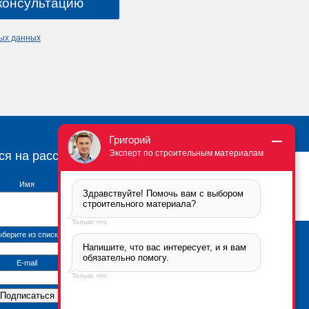
ных данных
Григорий
Эксперт по строительным материалам
ся на рассылку
Имя
Здравствуйте! Помочь вам с выбором 
строительного материала?
Только что
берите из списка
Напишите, что вас интересует, и я вам 
Брикфорд Москва
обязательно помогу.
105005
,
г. Москва
,
ул.
E-mail
Бауманская, 6с2
Только что
тел.:
+7 (495) 666-2-666
Контактная информация
*Политика