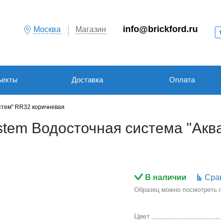
info@brickford.ru
Москва
Магазин
ъекты
Доставка
Оплата
стем" RR32 коричневая
tem Водосточная система "Акв
В наличии
Сра
Образец можно посмотреть по
Цвет