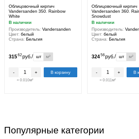
Облицовочный кирпич
Облицовочный кирпич
Vandersanden 350. Rainbow
Vandersanden 360. Ra
White
Snowdust
в наличии
в наличии
Производитель:
Vandersanden
Производитель:
Vande
Цвет:
белый
Цвет:
белый
Страна:
Бельгия
Страна:
Бельгия
62
56
/
/
шт
м²
шт
м²
315
руб.
324
руб.
-
+
В корзину
-
+
В 
=
0.010
м²
=
0.011
м²
Популярные категории