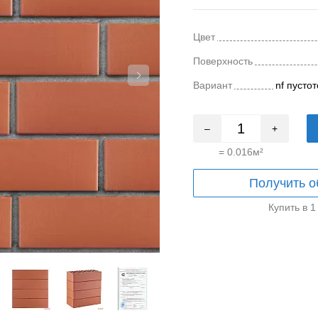
Цвет
Поверхность
Вариант
nf пусто
–
+
=
0.016
м²
Получить о
Купить в 1