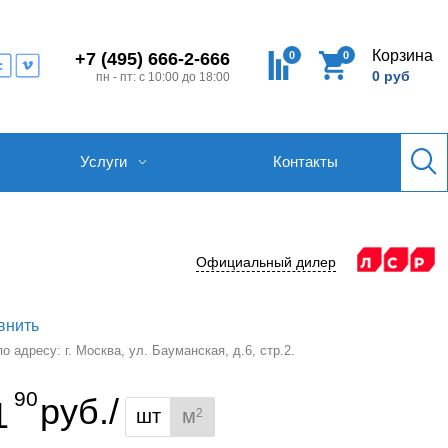
Корзина
0
0
+7 (495) 666-2-666
0 руб
пн - пт: с 10:00 до 18:00
Услуги
Контакты
Официальный дилер
внить
 адресу: г. Москва, ул. Бауманская, д.6, стр.2.
90
руб./
1
шт
м
2