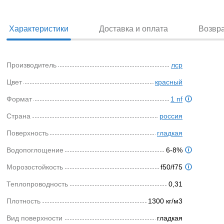
Характеристики
Доставка и оплата
Возвр
Производитель
лср
Цвет
красный
Формат
1 nf
Страна
россия
Поверхность
гладкая
Водопоглощение
6-8%
Морозостойкость
f50/f75
Теплопроводность
0,31
Плотность
1300 кг/м3
Вид поверхности
гладкая