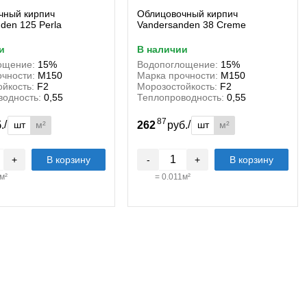
чный кирпич
Облицовочный кирпич
den 125 Perla
Vandersanden 38 Creme
и
в наличии
ощение:
15%
Водопоглощение:
15%
чности:
М150
Марка прочности:
М150
йкость:
F2
Морозостойкость:
F2
водность:
0,55
Теплопроводность:
0,55
87
/
/
шт
м²
шт
м²
б.
262
руб.
+
В корзину
-
+
В корзину
м²
=
0.011
м²