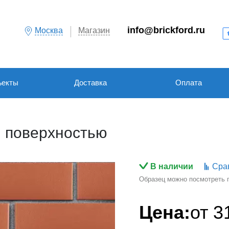
info@brickford.ru
Москва
Магазин
ъекты
Доставка
Оплата
й поверхностью
В наличии
Сра
Образец можно посмотреть по
Цена:
от
3