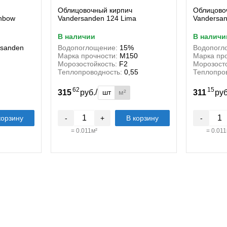
Облицовочный кирпич
Облицово
inbow
Vandersanden 124 Lima
Vandersan
в наличии
в наличи
rsanden
Водопоглощение:
15%
Водопогл
Марка прочности:
М150
Марка про
Морозостойкость:
F2
Морозосто
Теплопроводность:
0,55
Теплопро
62
15
/
шт
м²
315
руб.
311
ру
корзину
-
+
В корзину
-
=
0.011
м²
=
0.011