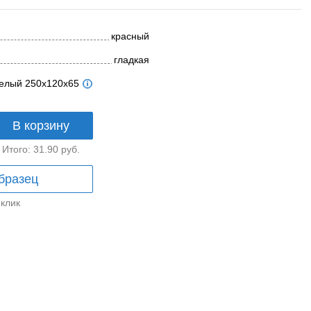
красный
гладкая
телый 250x120x65
В корзину
Итого:
31.90
руб.
бразец
 клик