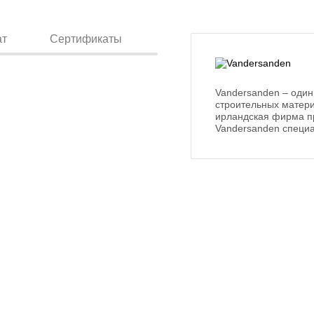
ат
Сертификаты
Vandersanden – один
строительных матери
ирландская фирма п
Vandersanden специа