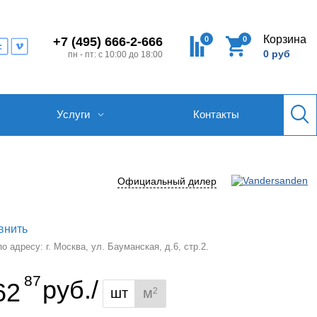
Корзина
0
0
+7 (495) 666-2-666
0 руб
пн - пт: с 10:00 до 18:00
Услуги
Контакты
Официальный дилер
внить
 адресу: г. Москва, ул. Бауманская, д.6, стр.2.
87
руб./
62
шт
м
2