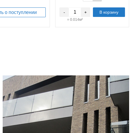
ть о поступлении
-
+
В корзину
=
0.014
м²