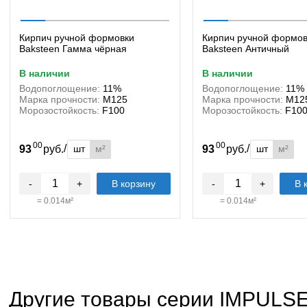
Кирпич ручной формовки
Кирпич ручной формов
Baksteen Гамма чёрная
Baksteen Античный
в наличии
в наличии
Водопоглощение:
11%
Водопоглощение:
11%
Марка прочности:
М125
Марка прочности:
М12
Морозостойкость:
F100
Морозостойкость:
F10
00
00
/
/
шт
м²
шт
м²
93
руб.
93
руб.
-
+
В корзину
-
+
В 
=
0.014
м²
=
0.014
м²
Другие товары серии IMPULS