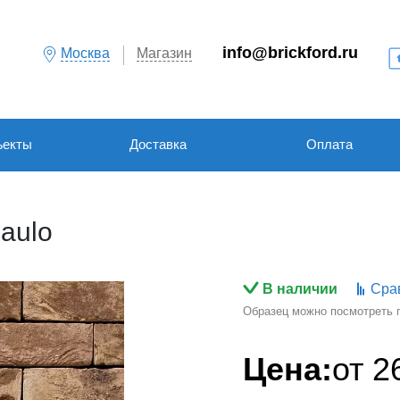
info@brickford.ru
Москва
Магазин
ъекты
Доставка
Оплата
aulo
В наличии
Сра
Образец можно посмотреть по
Цена:
от
2