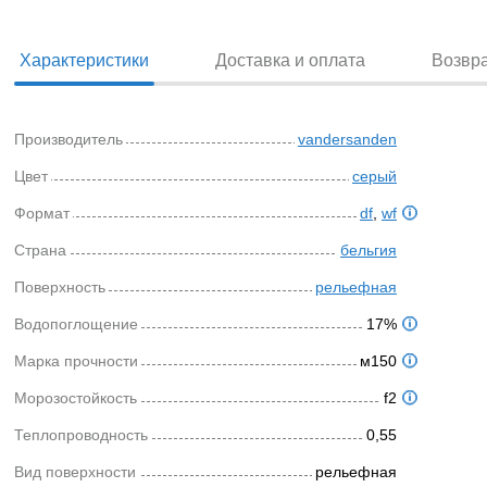
Характеристики
Доставка и оплата
Возвр
Производитель
vandersanden
Цвет
серый
Формат
df
,
wf
Страна
бельгия
Поверхность
рельефная
Водопоглощение
17%
Марка прочности
м150
Морозостойкость
f2
Теплопроводность
0,55
Вид поверхности
рельефная