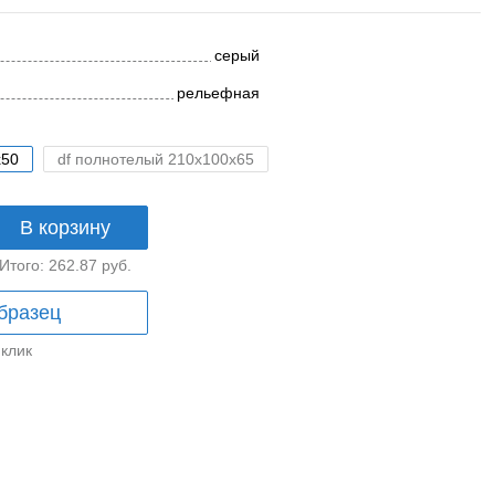
серый
рельефная
x50
df полнотелый 210x100x65
В корзину
Итого:
262.87
руб.
бразец
 клик