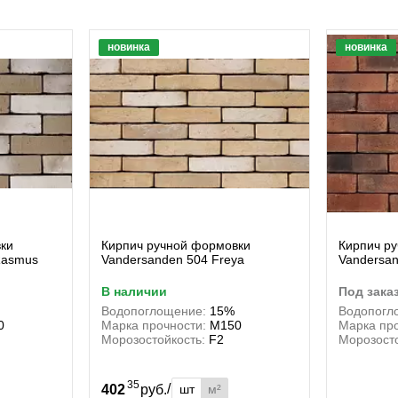
новинка
новинка
ки
Кирпич ручной формовки
Кирпич р
Rasmus
Vandersanden 504 Freya
Vandersa
в наличии
под зака
Водопоглощение:
15%
Водопогл
0
Марка прочности:
М150
Марка про
Морозостойкость:
F2
Морозосто
35
/
шт
м²
402
руб.