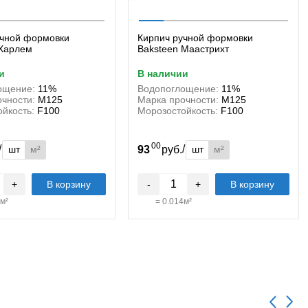
учной формовки
Кирпич ручной формовки
 Харлем
Baksteen Маастрихт
и
в наличии
ощение:
11%
Водопоглощение:
11%
чности:
М125
Марка прочности:
М125
йкость:
F100
Морозостойкость:
F100
00
/
/
шт
м²
шт
м²
.
93
руб.
+
В корзину
-
+
В корзину
м²
=
0.014
м²