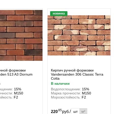
новинка
учной формовки
Кирпич ручной формовки
nden 513 A3 Dornum
Vandersanden 306 Classic Terra
Cotta
з
в наличии
ощение:
15%
Водопоглощение:
15%
чности:
М150
Марка прочности:
М150
йкость:
F2
Морозостойкость:
F2
85
/
шт
м²
220
руб.