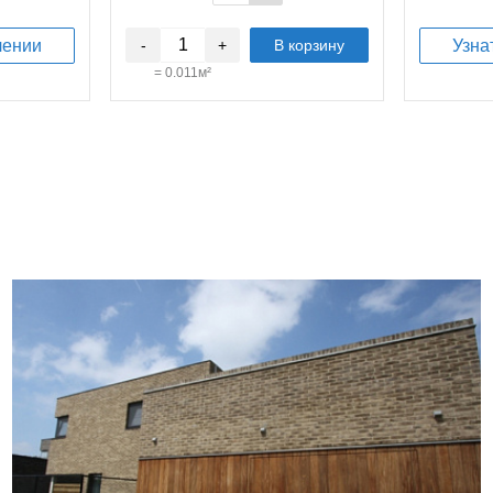
лении
-
+
В корзину
Узна
=
0.011
м²