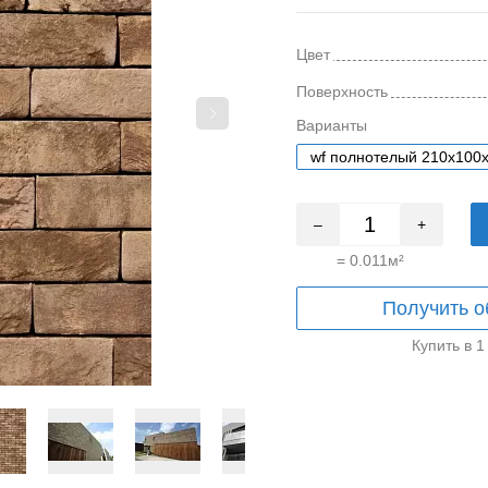
Цвет
Поверхность
Варианты
wf полнотелый 210x100
–
+
=
0.011
м²
Получить о
Купить в 1