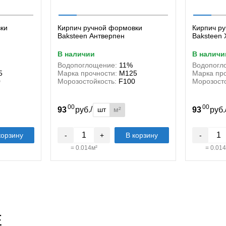
ки
Кирпич ручной формовки
Кирпич р
Baksteen Антверпен
Baksteen
в наличии
в наличи
Водопоглощение:
11%
Водопогл
5
Марка прочности:
М125
Марка про
0
Морозостойкость:
F100
Морозосто
00
00
/
шт
м²
93
руб.
93
руб
корзину
-
+
В корзину
-
=
0.014
м²
=
0.014
E