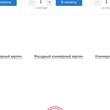
корзину
-
+
В корзину
-
=
0.010
м²
=
0.010
ерный кирпич
Фасадный клинкерный кирпич
Клинкерн