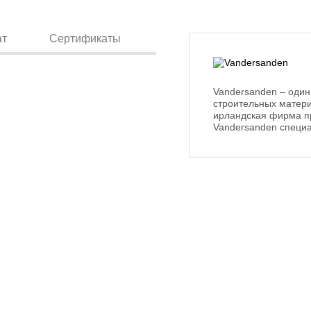
ат
Сертификаты
Vandersanden – один
строительных матери
ирландская фирма п
Vandersanden специа