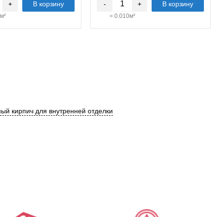
+
В корзину
-
+
В корзину
м²
=
0.010
м²
ый кирпич для внутренней отделки