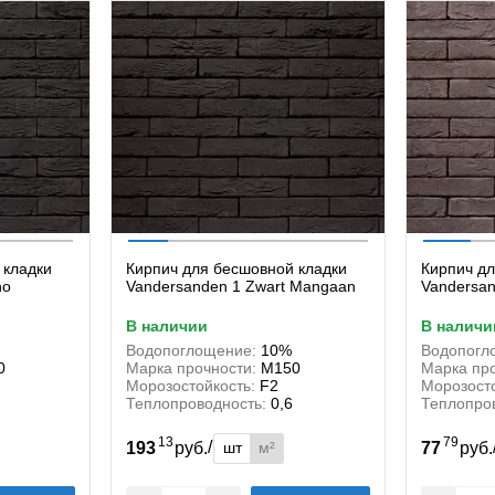
 кладки
Кирпич для бесшовной кладки
Кирпич дл
no
Vandersanden 1 Zwart Mangaan
Vandersan
в наличии
в наличи
Водопоглощение:
10%
Водопогл
0
Марка прочности:
М150
Марка про
Морозостойкость:
F2
Морозосто
Теплопроводность:
0,6
Теплопро
13
79
/
шт
м²
193
руб.
77
руб