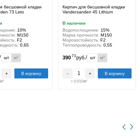
я бесшовной кладки
Кирпич для бесшовной кладки
den 73 Leto
Vandersanden 45 Lithium
и
в наличии
ощение:
10%
Водопоглощение:
15%
чности:
М150
Марка прочности:
М150
йкость:
F2
Морозостойкость:
F2
водность:
0,65
Теплопроводность:
0,55
73
/
/
шт
м²
шт
м²
.
390
руб.
+
В корзину
-
+
В корзину
м²
=
0.010
м²