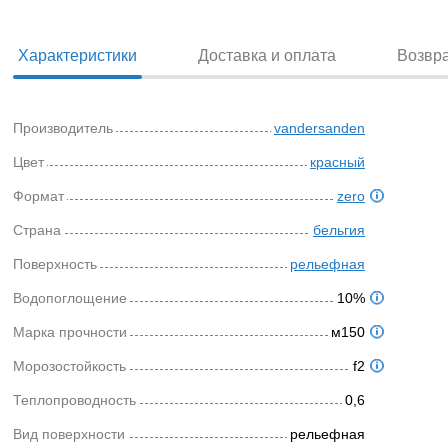
Характеристики
Доставка и оплата
Возвр
Производитель
vandersanden
Цвет
красный
Формат
zero
Страна
бельгия
Поверхность
рельефная
Водопоглощение
10%
Марка прочности
м150
Морозостойкость
f2
Теплопроводность
0,6
Вид поверхности
рельефная