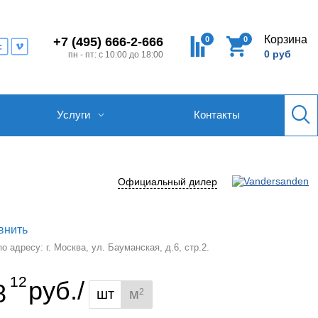
Корзина
0
0
+7 (495) 666-2-666
0 руб
пн - пт: с 10:00 до 18:00
Услуги
Контакты
Официальный дилер
внить
 адресу: г. Москва, ул. Бауманская, д.6, стр.2.
12
руб./
8
шт
м
2