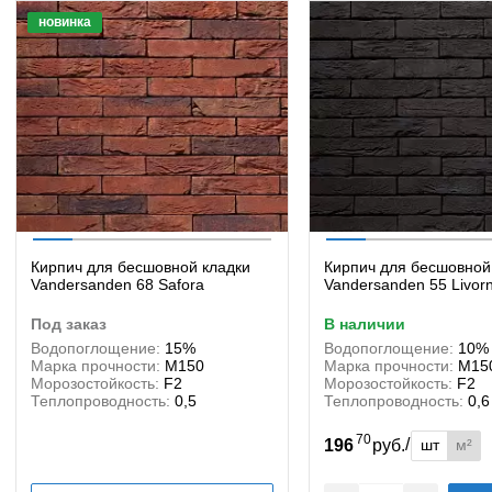
новинка
Кирпич для бесшовной кладки
Кирпич для бесшовной
Vandersanden 68 Safora
Vandersanden 55 Livor
под заказ
в наличии
Водопоглощение:
15%
Водопоглощение:
10%
Марка прочности:
М150
Марка прочности:
М15
Морозостойкость:
F2
Морозостойкость:
F2
Теплопроводность:
0,5
Теплопроводность:
0,6
70
/
шт
м²
196
руб.