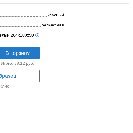
красный
рельефная
телый 204x100x50
В корзину
Итого:
58.12
руб.
бразец
 клик