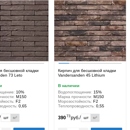
я бесшовной кладки
Кирпич для бесшовной кладки
den 73 Leto
Vandersanden 45 Lithium
и
в наличии
ощение:
10%
Водопоглощение:
15%
чности:
М150
Марка прочности:
М150
йкость:
F2
Морозостойкость:
F2
водность:
0,65
Теплопроводность:
0,55
73
/
/
шт
м²
шт
м²
.
390
руб.