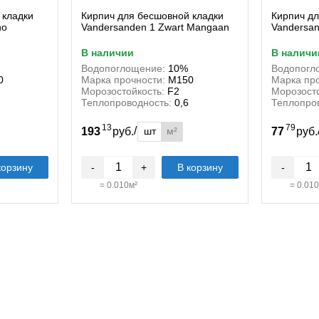
 кладки
Кирпич для бесшовной кладки
Кирпич дл
no
Vandersanden 1 Zwart Mangaan
Vandersan
в наличии
в наличи
Водопоглощение:
10%
Водопогл
0
Марка прочности:
М150
Марка про
Морозостойкость:
F2
Морозосто
Теплопроводность:
0,6
Теплопро
13
79
/
шт
м²
193
руб.
77
руб
корзину
-
+
В корзину
-
=
0.010
м²
=
0.010