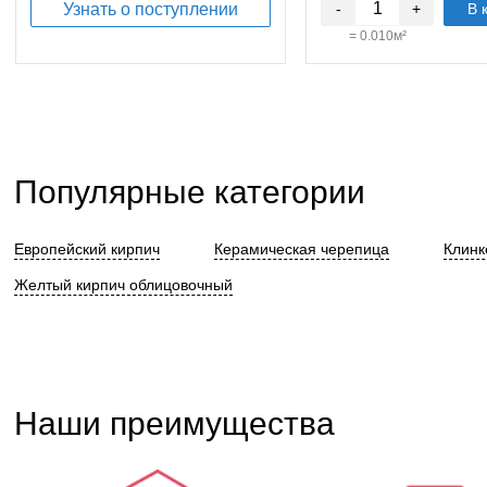
Узнать о поступлении
-
+
В 
=
0.010
м²
Популярные категории
Европейский кирпич
Керамическая черепица
Клинк
Желтый кирпич облицовочный
Наши преимущества