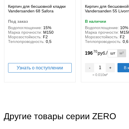
Кирпич для бесшовной кладки
Кирпич для бесшовной
Vandersanden 68 Safora
Vandersanden 55 Livor
под заказ
в наличии
Водопоглощение:
15%
Водопоглощение:
10%
Марка прочности:
М150
Марка прочности:
М15
Морозостойкость:
F2
Морозостойкость:
F2
Теплопроводность:
0,5
Теплопроводность:
0,6
70
/
шт
м²
196
руб.
Узнать о поступлении
-
+
В 
=
0.010
м²
Другие товары серии ZERO