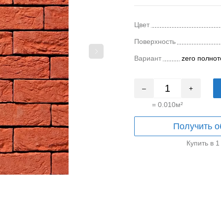
Цвет
Поверхность
Вариант
zero полно
–
+
=
0.010
м²
Получить о
Купить в 1