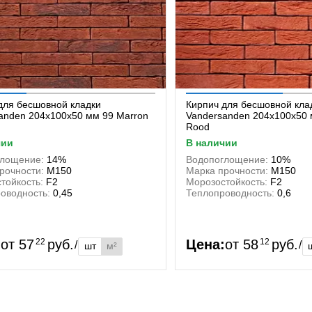
для бесшовной кладки
Кирпич для бесшовной кла
anden 204x100x50 мм 99 Marron
Vandersanden 204x100x50 
Rood
чии
в наличии
глощение:
14%
Водопоглощение:
10%
рочности:
М150
Марка прочности:
М150
тойкость:
F2
Морозостойкость:
F2
оводность:
0,45
Теплопроводность:
0,6
:
от
57
22
руб.
Цена:
от
58
12
руб.
/
/
шт
м²