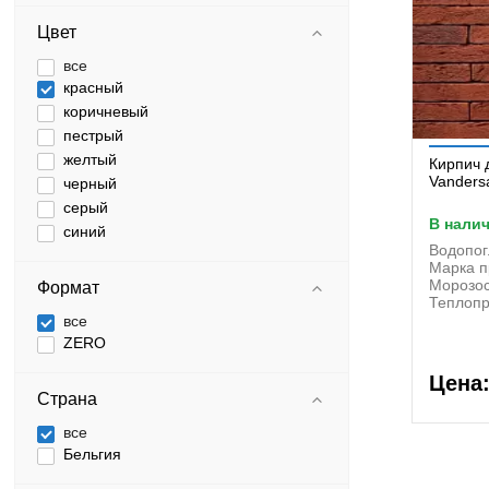
Цвет
все
красный
коричневый
пестрый
желтый
Кирпич 
Vanders
черный
серый
в нали
синий
Водопо
Марка п
Морозос
Формат
Теплопр
все
ZERO
Цена
Страна
все
Бельгия