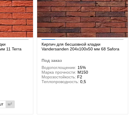
дки
Кирпич для бесшовной кладки
мм 11 Terra
Vandersanden 204x100x50 мм 68 Safora
под заказ
Водопоглощение:
15%
Марка прочности:
М150
Морозостойкость:
F2
Теплопроводность:
0,5
шт
м²