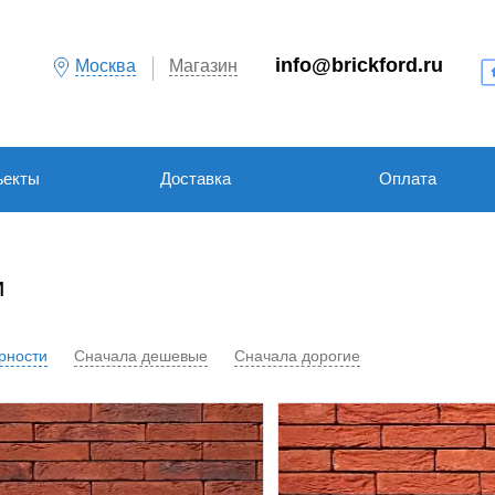
info@brickford.ru
Москва
Магазин
ъекты
Доставка
Оплата
и
рности
Сначала дешевые
Сначала дорогие