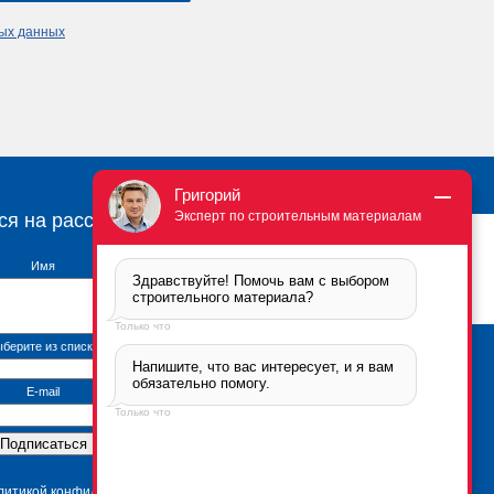
ных данных
Григорий
Эксперт по строительным материалам
ся на рассылку
Имя
Здравствуйте! Помочь вам с выбором 
строительного материала?
Только что
берите из списка
Напишите, что вас интересует, и я вам 
Брикфорд Москва
обязательно помогу.
105005
,
г. Москва
,
ул.
E-mail
Бауманская, 6с2
Только что
тел.:
+7 (495) 666-2-666
Контактная информация
*Политика
конфиденциальности
олитикой конфиденциальности