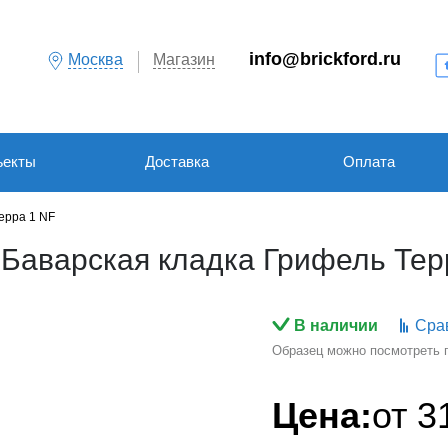
info@brickford.ru
Москва
Магазин
ъекты
Доставка
Оплата
ерра 1 NF
Баварская кладка Грифель Тер
В наличии
Сра
Образец можно посмотреть по
Цена:
от
3