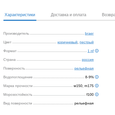
Характеристики
Доставка и оплата
Возвр
Производитель
braer
Цвет
коричневый
,
пестрый
Формат
1 nf
Страна
россия
Поверхность
рельефная
Водопоглощение
8-9%
Марка прочности
м150, m175
Морозостойкость
f100
Вид поверхности
рельефная