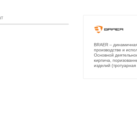
ат
BRAER – динамичная
производстве и испо
Основной деятельнос
кирпича, поризованн
изделий (тротуарная