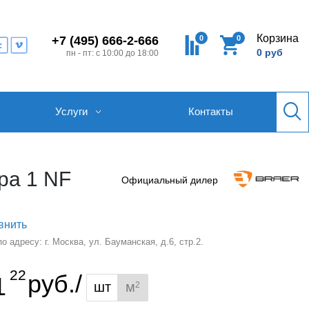
Корзина
0
0
+7 (495) 666-2-666
0 руб
пн - пт: с 10:00 до 18:00
Услуги
Контакты
ра 1 NF
Официальный дилер
внить
 адресу: г. Москва, ул. Бауманская, д.6, стр.2.
22
руб./
1
шт
м
2