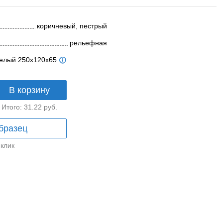
коричневый, пестрый
рельефная
телый 250x120x65
В корзину
Итого:
31.22
руб.
бразец
 клик