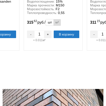
rsanden
Водопоглощение:
15%
Водопогл
Марка прочности:
М150
Марка про
Морозостойкость:
F2
Морозосто
Теплопроводность:
0,55
Теплопро
62
15
/
шт
м²
315
руб.
311
ру
корзину
-
+
В корзину
-
=
0.011
м²
=
0.011