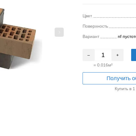
Цвет
Поверхность
Вариант
nf пусто
–
+
=
0.016
м²
Получить о
Купить в 1