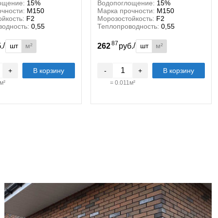
ощение:
15%
Водопоглощение:
15%
чности:
М150
Марка прочности:
М150
йкость:
F2
Морозостойкость:
F2
водность:
0,55
Теплопроводность:
0,55
87
/
/
шт
м²
шт
м²
б.
262
руб.
+
В корзину
-
+
В корзину
м²
=
0.011
м²