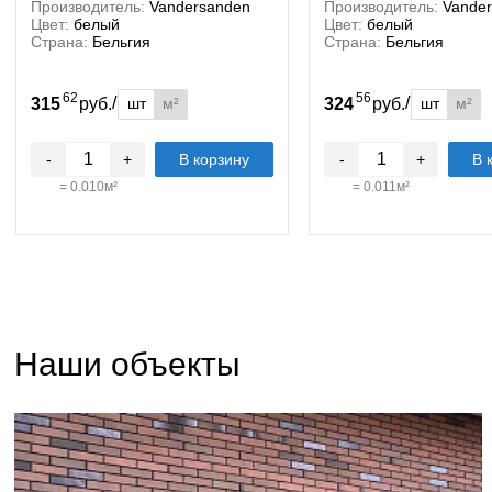
Производитель:
Vandersanden
Производитель:
Vande
Цвет:
белый
Цвет:
белый
Страна:
Бельгия
Страна:
Бельгия
62
56
/
/
шт
м²
шт
м²
315
руб.
324
руб.
-
+
В корзину
-
+
В 
=
0.010
м²
=
0.011
м²
Наши объекты