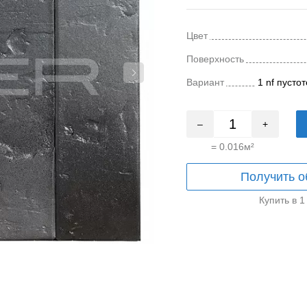
Цвет
Поверхность
Вариант
1 nf пусто
–
+
=
0.016
м²
Получить о
Купить в 1