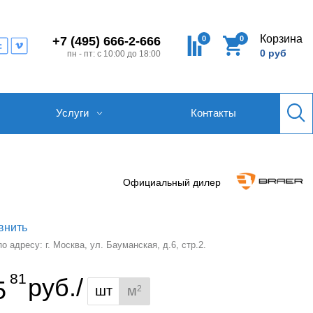
Корзина
0
0
+7 (495) 666-2-666
0 руб
пн - пт: с 10:00 до 18:00
Услуги
Контакты
Официальный дилер
внить
 адресу: г. Москва, ул. Бауманская, д.6, стр.2.
81
руб./
5
шт
м
2