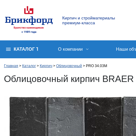
Кирпич и стройматериалы
премиум-класса
КАТАЛОГ ТОВАРОВ
О компании
Наши об
Главная
Каталог
Кирпич
Облицовочный
PRO 34.03М
Облицовочный кирпич BRAER