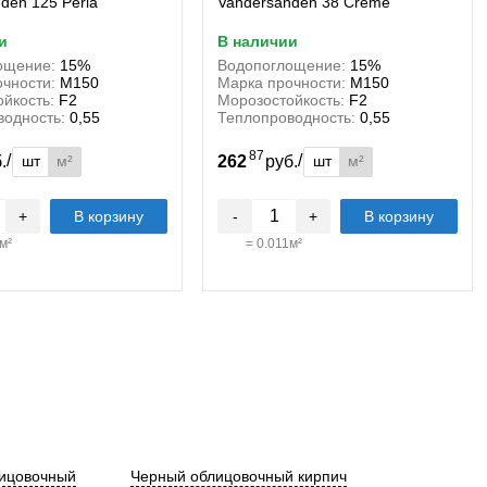
den 125 Perla
Vandersanden 38 Creme
и
в наличии
ощение:
15%
Водопоглощение:
15%
чности:
М150
Марка прочности:
М150
йкость:
F2
Морозостойкость:
F2
водность:
0,55
Теплопроводность:
0,55
87
/
/
шт
м²
шт
м²
б.
262
руб.
+
В корзину
-
+
В корзину
м²
=
0.011
м²
лицовочный
Черный облицовочный кирпич