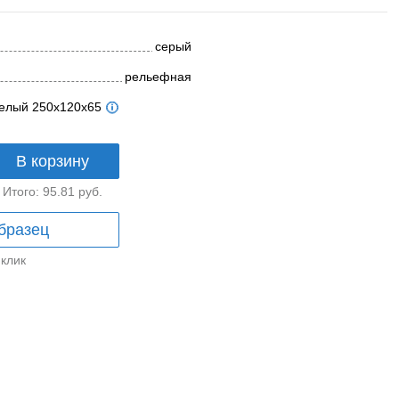
серый
рельефная
телый 250x120x65
В корзину
Итого:
95.81
руб.
бразец
 клик