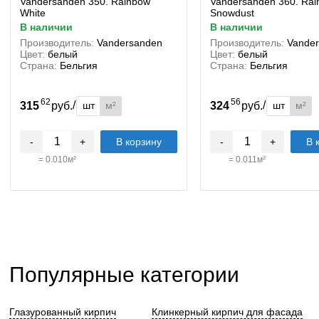
Vandersanden 350. Rainbow
Vandersanden 360. Ra
White
Snowdust
в наличии
в наличии
Производитель:
Vandersanden
Производитель:
Vande
Цвет:
белый
Цвет:
белый
Страна:
Бельгия
Страна:
Бельгия
62
56
/
/
шт
м²
шт
м²
315
руб.
324
руб.
-
+
В корзину
-
+
В 
=
0.010
м²
=
0.011
м²
Популярные категории
Глазурованный кирпич
Клинкерный кирпич для фасада