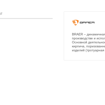
ат
BRAER – динамичная
производстве и испо
Основной деятельнос
кирпича, поризованн
изделий (тротуарная