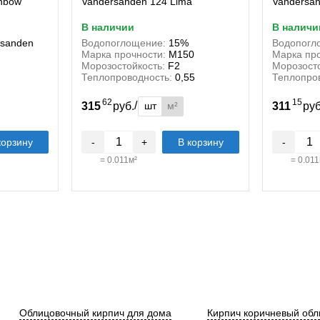
inbow
Vandersanden 124 Lima
Vandersan
в наличии
в наличи
rsanden
Водопоглощение:
15%
Водопогл
Марка прочности:
М150
Марка про
Морозостойкость:
F2
Морозосто
Теплопроводность:
0,55
Теплопро
62
15
/
шт
м²
315
руб.
311
ру
корзину
-
+
В корзину
-
=
0.011
м²
=
0.011
Облицовочный кирпич для дома
Кирпич коричневый об