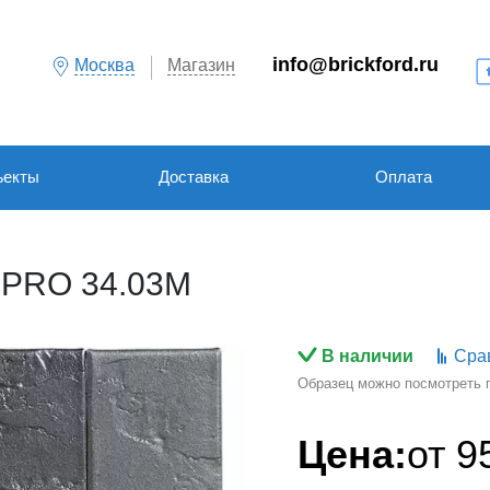
info@brickford.ru
Москва
Магазин
ъекты
Доставка
Оплата
 PRO 34.03М
В наличии
Сра
Образец можно посмотреть по
Цена:
от
9