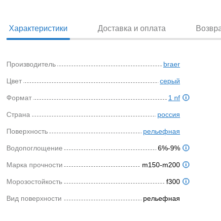
Характеристики
Доставка и оплата
Возвр
Производитель
braer
Цвет
серый
Формат
1 nf
Страна
россия
Поверхность
рельефная
Водопоглощение
6%-9%
Марка прочности
m150-m200
Морозостойкость
f300
Вид поверхности
рельефная