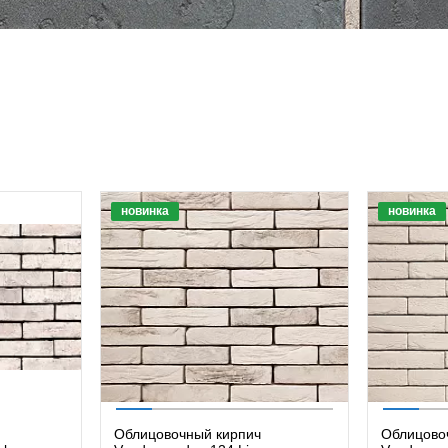
новинка
новинка
Облицовочный кирпич
Облицово