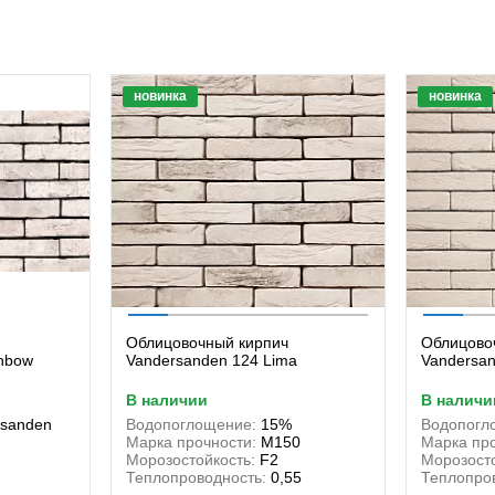
новинка
новинка
Облицовочный кирпич
Облицово
inbow
Vandersanden 124 Lima
Vandersan
в наличии
в наличи
rsanden
Водопоглощение:
15%
Водопогл
Марка прочности:
М150
Марка про
Морозостойкость:
F2
Морозосто
Теплопроводность:
0,55
Теплопро