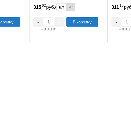
62
15
/
шт
м²
315
руб.
311
ру
корзину
-
+
В корзину
-
=
0.011
м²
=
0.011