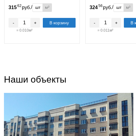
62
56
/
/
шт
м²
шт
м²
315
руб.
324
руб.
-
+
В корзину
-
+
В 
=
0.010
м²
=
0.011
м²
Наши объекты