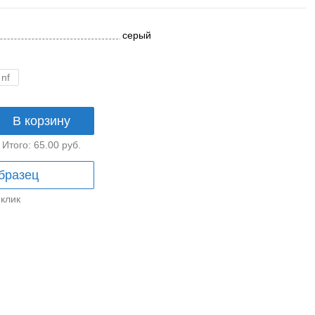
серый
 nf
В корзину
Итого:
65.00
руб.
бразец
 клик