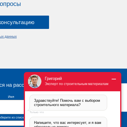
вопросы
ных данных
Григорий
Эксперт по строительным материалам
ся на рассылку
Имя
Здравствуйте! Помочь вам с выбором 
строительного материала?
Только что
берите из списка
Напишите, что вас интересует, и я вам 
Брикфорд Москва
обязательно помогу.