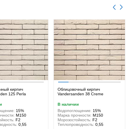
чный кирпич
Облицовочный кирпич
den 125 Perla
Vandersanden 38 Creme
и
в наличии
ощение:
15%
Водопоглощение:
15%
чности:
М150
Марка прочности:
М150
йкость:
F2
Морозостойкость:
F2
водность:
0,55
Теплопроводность:
0,55