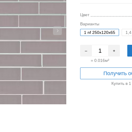
Цвет
Варианты
1 nf 250x120x65
1,4
–
+
=
0.016
м²
Получить о
Купить в 1