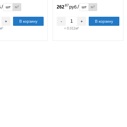
87
/
/
шт
м²
шт
м²
б.
262
руб.
+
В корзину
-
+
В корзину
м²
=
0.011
м²