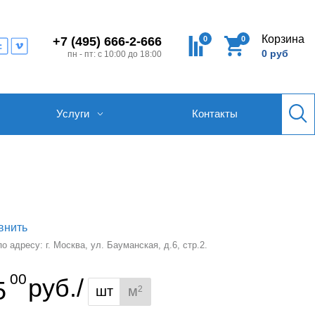
Корзина
0
0
+7 (495) 666-2-666
0 руб
пн - пт: с 10:00 до 18:00
Услуги
Контакты
внить
 адресу: г. Москва, ул. Бауманская, д.6, стр.2.
00
руб./
5
шт
м
2