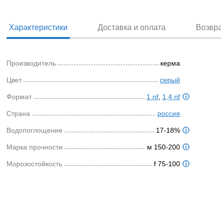
Характеристики
Доставка и оплата
Возвр
Производитель
керма
Цвет
серый
Формат
1 nf
,
1,4 nf
Страна
россия
Водопоглощение
17-18%
Марка прочности
м 150-200
Морозостойкость
f 75-100